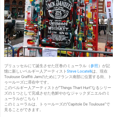
ブリュッセルにて誕生させた圧巻のミューラル（
参照
）が記
憶に新しいベルギー人アーティスト
Steve Locatelli
は、現在
Toulouse Graffiti Jamのためにフランス南部に位置する街、ト
ゥールーズに滞在中です。
このベルギー人アーティストが"Things Thart Hurt"なるシリー
ズの１つとして完成させた色鮮やかなジャックダニエルのミ
ューラルがこちら！
このミューラルは、トゥールーズの"Capitole De Toulouse"で
見ることができます。