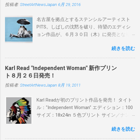
投稿者:
StreetArtNewsJapan
6月 29, 2016
名古屋を拠点とするステンシルアーティスト
PITS。しばしの沈黙を破り、待望のエディシ
ョン作品が、６月３０日（木）に発売となり
ます。ユーモアとシリアスを巧みに操り、作
続きを読む
品に落とし込むスタイルは今作でも健在。(
PITSの過去記事はこちらから ) 発売日：6月30
日(木)19時 タイトル：SWEET KISS カラー：
Karl Read "Independent Woman" 新作プリン
BLUE/MINT GREEN/PINK/YELLOW エディショ
ト８月２６日発売！
ン：各色５ サイズ：800mm × 550mm 価格：
投稿者:
StreetArtNewsJapan
8月 19, 2011
¥16,000(¥17,280) 購入は、 こちら から
Karl Readが初のプリント作品を発売！ タイト
ル："Independent Woman" エディション：100
サイズ：18x24in ５色プリント サイン／ナンバ
ー：あり 価格：プリントバージョン$85／ハン
続きを読む
ドフィニッシュバージョン（エディション：
25）$125 購入は８月２６日に こちら から