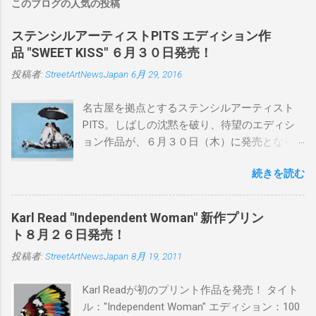
このブログの人気の投稿
ステンシルアーティストPITS エディション作
品 "SWEET KISS" ６月３０日発売！
投稿者:
StreetArtNewsJapan
6月 29, 2016
名古屋を拠点とするステンシルアーティスト
PITS。しばしの沈黙を破り、待望のエディシ
ョン作品が、６月３０日（木）に発売となり
ます。ユーモアとシリアスを巧みに操り、作
続きを読む
品に落とし込むスタイルは今作でも健在。(
PITSの過去記事はこちらから ) 発売日：6月30
日(木)19時 タイトル：SWEET KISS カラー：
Karl Read "Independent Woman" 新作プリン
BLUE/MINT GREEN/PINK/YELLOW エディショ
ト８月２６日発売！
ン：各色５ サイズ：800mm × 550mm 価格：
投稿者:
StreetArtNewsJapan
8月 19, 2011
¥16,000(¥17,280) 購入は、 こちら から
Karl Readが初のプリント作品を発売！ タイト
ル："Independent Woman" エディション：100