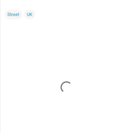
Street
UK
コ
メ
ン
ト