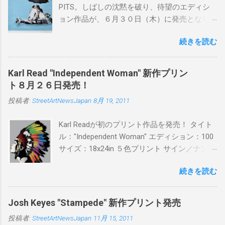
PITS。しばしの沈黙を破り、待望のエディシ
ョン作品が、６月３０日（木）に発売となり
ます。ユーモアとシリアスを巧みに操り、作
続きを読む
品に落とし込むスタイルは今作でも健在。(
PITSの過去記事はこちらから ) 発売日：6月30
日(木)19時 タイトル：SWEET KISS カラー：
Karl Read "Independent Woman" 新作プリン
BLUE/MINT GREEN/PINK/YELLOW エディショ
ト８月２６日発売！
ン：各色５ サイズ：800mm × 550mm 価格：
投稿者:
StreetArtNewsJapan
8月 19, 2011
¥16,000(¥17,280) 購入は、 こちら から
Karl Readが初のプリント作品を発売！ タイト
ル："Independent Woman" エディション：100
サイズ：18x24in ５色プリント サイン／ナンバ
ー：あり 価格：プリントバージョン$85／ハン
続きを読む
ドフィニッシュバージョン（エディション：
25）$125 購入は８月２６日に こちら から
Josh Keyes "Stampede" 新作プリント発売
投稿者:
StreetArtNewsJapan
11月 15, 2011