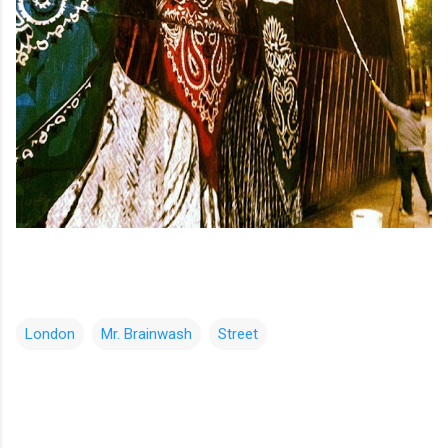
London
Mr. Brainwash
Street
コ
メ
ン