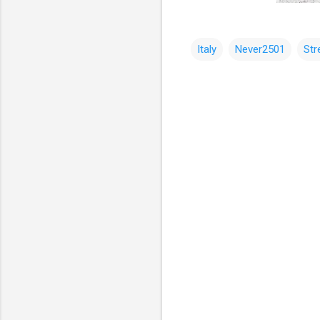
Italy
Never2501
Str
コ
メ
ン
ト