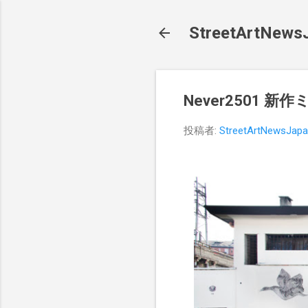
StreetArt
Never2501 新
投稿者:
StreetArtNewsJap