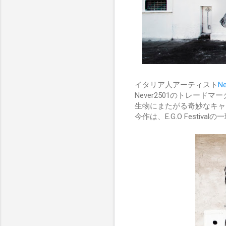
イタリア人アーティスト
Ne
Never2501のトレー
生物にまたがる奇妙なキャ
今作は、E.G.O Festi