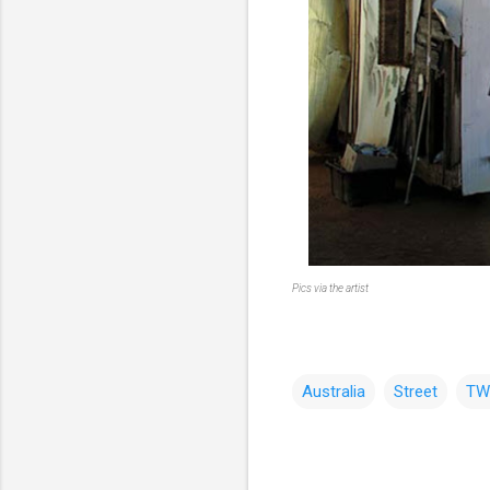
Pics via the artist
Australia
Street
TW
コ
メ