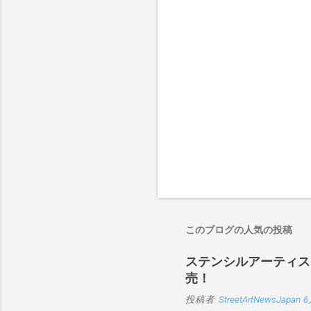
このブログの人気の投稿
ステンシルアーティストP
売！
投稿者:
StreetArtNewsJapan
6