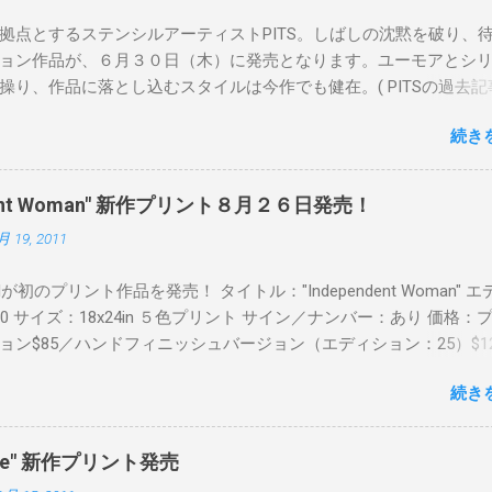
拠点とするステンシルアーティストPITS。しばしの沈黙を破り、
ョン作品が、６月３０日（木）に発売となります。ユーモアとシ
操り、作品に落とし込むスタイルは今作でも健在。( PITSの過去記
 ) 発売日：6月30日(木)19時 タイトル：SWEET KISS カラー：
続き
MINT GREEN/PINK/YELLOW エディション：各色５ サイズ：800mm 
価格：¥16,000(¥17,280) 購入は、 こちら から
pendent Woman" 新作プリント８月２６日発売！
月 19, 2011
Readが初のプリント作品を発売！ タイトル："Independent Woman" 
00 サイズ：18x24in ５色プリント サイン／ナンバー：あり 価格：
ョン$85／ハンドフィニッシュバージョン（エディション：25）$12
２６日に こちら から
続き
mpede" 新作プリント発売