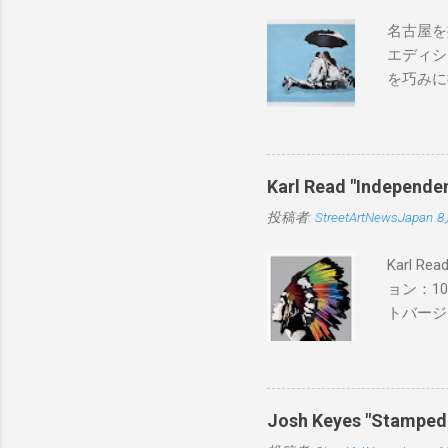
名古屋を
エディシ
を巧みに
こちらから
BLUE/
550mm 
Karl Read "Inde
投稿者:
StreetArtNewsJapan
8
Karl 
ョン：1
トバージ
入は８月
Josh Keyes "Sta