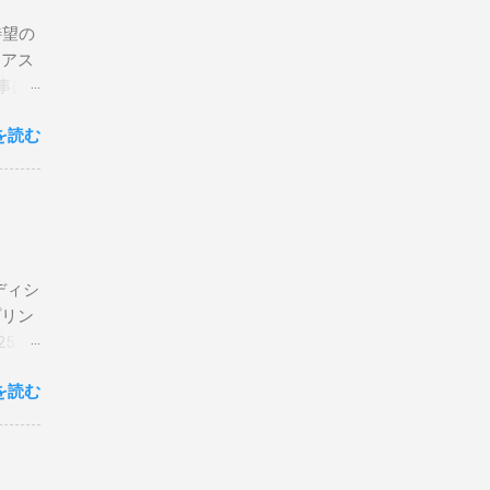
待望の
リアス
事は
を読む
×
エディシ
プリン
5 購
を読む