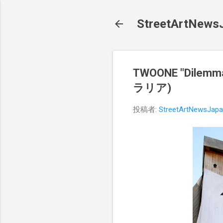
StreetArt
TWOONE "Dil
ラリア)
投稿者:
StreetArtNewsJap