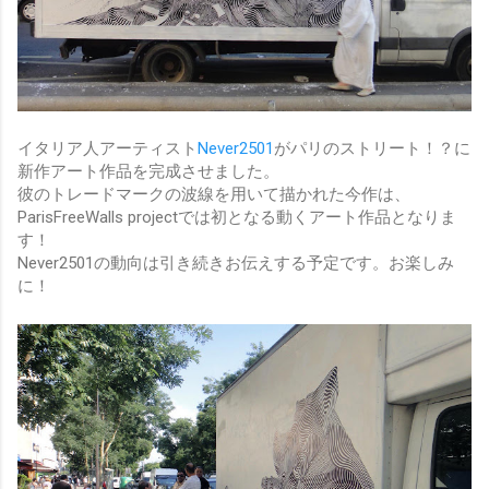
イタリア人アーティスト
Never2501
がパリのストリート！？に
新作アート作品を完成させました。
彼のトレードマークの波線を用いて描かれた今作は、
ParisFreeWalls projectでは初となる動くアート作品となりま
す！
Never2501の動向は引き続きお伝えする予定です。お楽しみ
に！