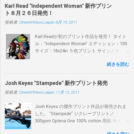
日(木)19時 タイトル：SWEET KISS カラー：
Karl Read "Independent Woman" 新作プリン
BLUE/MINT GREEN/PINK/YELLOW エディショ
ト８月２６日発売！
ン：各色５ サイズ：800mm × 550mm 価格：
投稿者:
StreetArtNewsJapan
8月 19, 2011
¥16,000(¥17,280) 購入は、 こちら から
Karl Readが初のプリント作品を発売！ タイト
ル："Independent Woman" エディション：100
サイズ：18x24in ５色プリント サイン／ナンバ
ー：あり 価格：プリントバージョン$85／ハン
続きを読む
ドフィニッシュバージョン（エディション：
25）$125 購入は８月２６日に こちら から
Josh Keyes "Stampede" 新作プリント発売
投稿者:
StreetArtNewsJapan
11月 15, 2011
Josh Keyes の傑作プリント作品が発売されま
した。 "Stampede" ジクレープリント／
300gsm Optima One 100% cotton 用紙 サイズ:
48" x 22"インチ サイン＆ナンバー：あり エデ