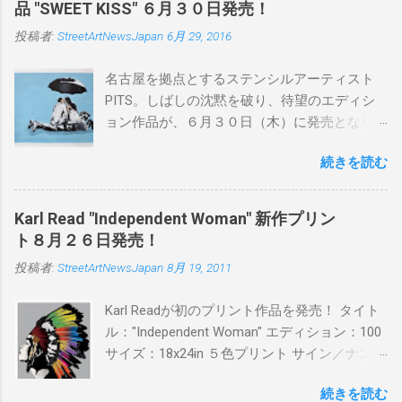
品 "SWEET KISS" ６月３０日発売！
投稿者:
StreetArtNewsJapan
6月 29, 2016
名古屋を拠点とするステンシルアーティスト
PITS。しばしの沈黙を破り、待望のエディシ
ョン作品が、６月３０日（木）に発売となり
ます。ユーモアとシリアスを巧みに操り、作
続きを読む
品に落とし込むスタイルは今作でも健在。(
PITSの過去記事はこちらから ) 発売日：6月30
日(木)19時 タイトル：SWEET KISS カラー：
Karl Read "Independent Woman" 新作プリン
BLUE/MINT GREEN/PINK/YELLOW エディショ
ト８月２６日発売！
ン：各色５ サイズ：800mm × 550mm 価格：
投稿者:
StreetArtNewsJapan
8月 19, 2011
¥16,000(¥17,280) 購入は、 こちら から
Karl Readが初のプリント作品を発売！ タイト
ル："Independent Woman" エディション：100
サイズ：18x24in ５色プリント サイン／ナンバ
ー：あり 価格：プリントバージョン$85／ハン
続きを読む
ドフィニッシュバージョン（エディション：