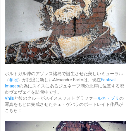
ポルトガル沖のアゾレス諸島で誕生させた美しいミューラル
（
参照
）が記憶に新しいAlexandre Fartoは、現在
Festival
Images
の為にスイスにあるジュネーブ湖の北岸に位置する都
市ヴェヴェイを訪問中です。
Vhils
と彼のクルーがスイス人フォトグラファー
ルネ・ブリ
の
写真をもとに完成させたチェ・ゲバラのポートレイト作品が
こちら！