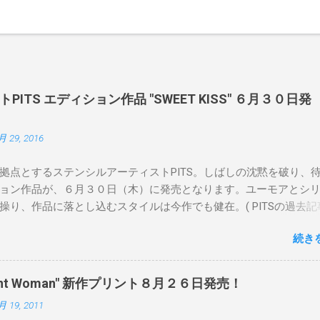
ITS エディション作品 "SWEET KISS" ６月３０日発
月 29, 2016
拠点とするステンシルアーティストPITS。しばしの沈黙を破り、
ョン作品が、６月３０日（木）に発売となります。ユーモアとシ
操り、作品に落とし込むスタイルは今作でも健在。( PITSの過去記
 ) 発売日：6月30日(木)19時 タイトル：SWEET KISS カラー：
続き
MINT GREEN/PINK/YELLOW エディション：各色５ サイズ：800mm 
価格：¥16,000(¥17,280) 購入は、 こちら から
pendent Woman" 新作プリント８月２６日発売！
月 19, 2011