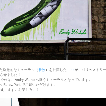
"と題した刺激的なミューラル（
参照
）を披露した
Ludo
が、パリのストリ
させました！
題された今作は、Andry Warholへ捧ぐミューラルとなっています。
 Bercy, Parisでご覧いただけます。
伝えします。お楽しみに！