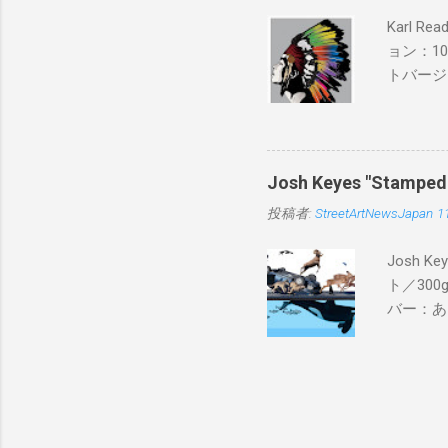
Karl 
ョン：1
トバージ
入は８月
Josh Keyes "Sta
投稿者:
StreetArtNewsJapan
1
Josh 
ト／300g
バー：あり