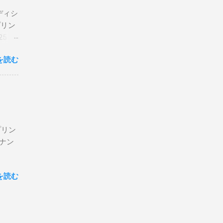
エディシ
プリン
5 購
を読む
プリン
ン＆ナン
を読む