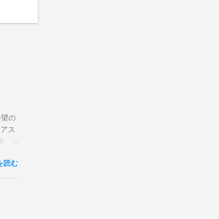
待望の
リアス
事は
を読む
×