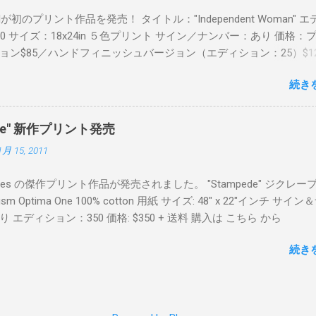
Readが初のプリント作品を発売！ タイトル："Independent Woman" 
00 サイズ：18x24in ５色プリント サイン／ナンバー：あり 価格：
ョン$85／ハンドフィニッシュバージョン（エディション：25）$12
２６日に こちら から
続き
mpede" 新作プリント発売
1月 15, 2011
Keyes の傑作プリント作品が発売されました。 "Stampede" ジクレー
sm Optima One 100% cotton 用紙 サイズ: 48" x 22"インチ サイ
 エディション：350 価格: $350 + 送料 購入は こちら から
続き