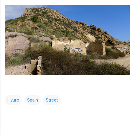
Hyuro
Spain
Street
コ
メ
ン