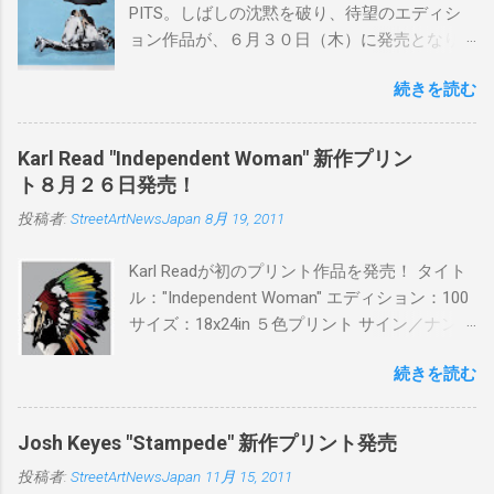
PITS。しばしの沈黙を破り、待望のエディシ
ョン作品が、６月３０日（木）に発売となり
ます。ユーモアとシリアスを巧みに操り、作
続きを読む
品に落とし込むスタイルは今作でも健在。(
PITSの過去記事はこちらから ) 発売日：6月30
日(木)19時 タイトル：SWEET KISS カラー：
Karl Read "Independent Woman" 新作プリン
BLUE/MINT GREEN/PINK/YELLOW エディショ
ト８月２６日発売！
ン：各色５ サイズ：800mm × 550mm 価格：
投稿者:
StreetArtNewsJapan
8月 19, 2011
¥16,000(¥17,280) 購入は、 こちら から
Karl Readが初のプリント作品を発売！ タイト
ル："Independent Woman" エディション：100
サイズ：18x24in ５色プリント サイン／ナンバ
ー：あり 価格：プリントバージョン$85／ハン
続きを読む
ドフィニッシュバージョン（エディション：
25）$125 購入は８月２６日に こちら から
Josh Keyes "Stampede" 新作プリント発売
投稿者:
StreetArtNewsJapan
11月 15, 2011