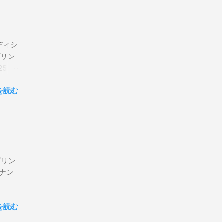
エディシ
プリン
5 購
を読む
プリン
ン＆ナン
を読む