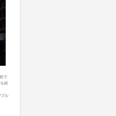
校で
事を経
がブル