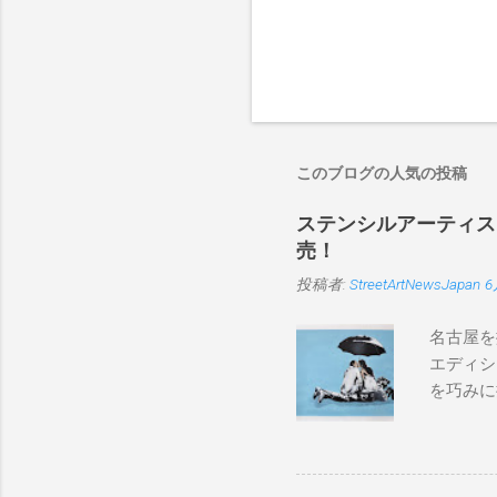
このブログの人気の投稿
ステンシルアーティストP
売！
投稿者:
StreetArtNewsJapan
6
名古屋を
エディシ
を巧みに
こちらから
BLUE/
550mm 