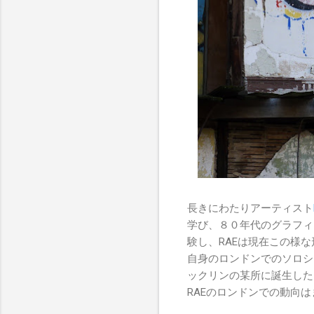
長きにわたりアーティスト
学び、８０年代のグラフィ
験し、RAEは現在この様
自身のロンドンでのソロシ
ックリンの某所に誕生した
RAEのロンドンでの動向