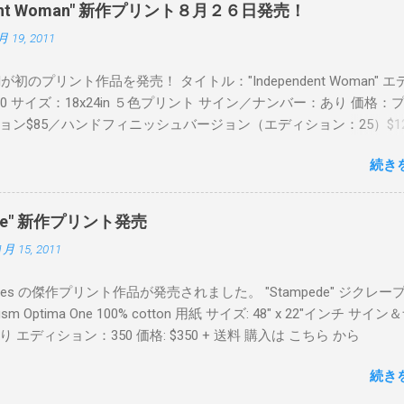
pendent Woman" 新作プリント８月２６日発売！
月 19, 2011
Readが初のプリント作品を発売！ タイトル："Independent Woman" 
00 サイズ：18x24in ５色プリント サイン／ナンバー：あり 価格：
ョン$85／ハンドフィニッシュバージョン（エディション：25）$12
２６日に こちら から
続き
mpede" 新作プリント発売
1月 15, 2011
Keyes の傑作プリント作品が発売されました。 "Stampede" ジクレー
sm Optima One 100% cotton 用紙 サイズ: 48" x 22"インチ サイ
 エディション：350 価格: $350 + 送料 購入は こちら から
続き