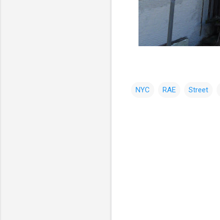
NYC
RAE
Street
コ
メ
ン
ト