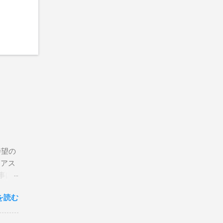
待望の
リアス
事は
を読む
×