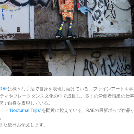
RAE
は様々な手法で自身を表現し続けている。ファインアートを学
ティやブレークダンス文化の中で成長し、多くの労働者階級の仕
な形で自身を表現している。
ョー
"Nocturnal Trips"
を間近に控えている、RAEの最新ポップ作品
。
はまた後日お伝えします。