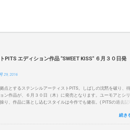
ITS エディション作品 "SWEET KISS" ６月３０日発
月 29, 2016
拠点とするステンシルアーティストPITS。しばしの沈黙を破り、
ョン作品が、６月３０日（木）に発売となります。ユーモアとシ
操り、作品に落とし込むスタイルは今作でも健在。( PITSの過去記
 ) 発売日：6月30日(木)19時 タイトル：SWEET KISS カラー：
続き
MINT GREEN/PINK/YELLOW エディション：各色５ サイズ：800mm 
価格：¥16,000(¥17,280) 購入は、 こちら から