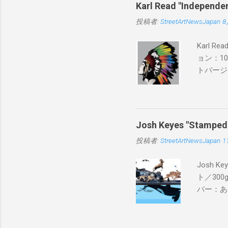
Karl Read "Inde
投稿者:
StreetArtNewsJapan
8
Karl 
ョン：1
トバージ
入は８月
Josh Keyes "Sta
投稿者:
StreetArtNewsJapan
1
Josh 
ト／300g
バー：あり