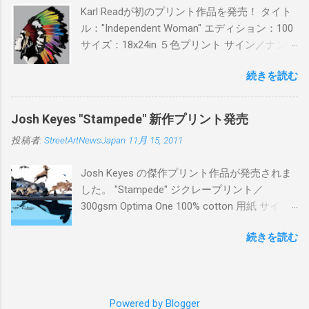
Karl Readが初のプリント作品を発売！ タイト
ル："Independent Woman" エディション：100
サイズ：18x24in ５色プリント サイン／ナンバ
ー：あり 価格：プリントバージョン$85／ハン
続きを読む
ドフィニッシュバージョン（エディション：
25）$125 購入は８月２６日に こちら から
Josh Keyes "Stampede" 新作プリント発売
投稿者:
StreetArtNewsJapan
11月 15, 2011
Josh Keyes の傑作プリント作品が発売されま
した。 "Stampede" ジクレープリント／
300gsm Optima One 100% cotton 用紙 サイズ:
48" x 22"インチ サイン＆ナンバー：あり エデ
続きを読む
ィション：350 価格: $350 + 送料 購入は こち
ら から
Powered by Blogger