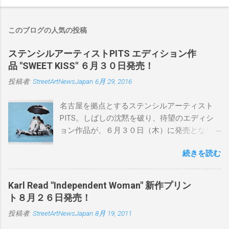
このブログの人気の投稿
ステンシルアーティストPITS エディション作
品 "SWEET KISS" ６月３０日発売！
投稿者:
StreetArtNewsJapan
6月 29, 2016
名古屋を拠点とするステンシルアーティスト
PITS。しばしの沈黙を破り、待望のエディシ
ョン作品が、６月３０日（木）に発売となり
ます。ユーモアとシリアスを巧みに操り、作
続きを読む
品に落とし込むスタイルは今作でも健在。(
PITSの過去記事はこちらから ) 発売日：6月30
日(木)19時 タイトル：SWEET KISS カラー：
Karl Read "Independent Woman" 新作プリン
BLUE/MINT GREEN/PINK/YELLOW エディショ
ト８月２６日発売！
ン：各色５ サイズ：800mm × 550mm 価格：
投稿者:
StreetArtNewsJapan
8月 19, 2011
¥16,000(¥17,280) 購入は、 こちら から