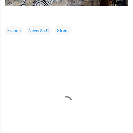
France
Never2501
Street
コ
メ
ン
ト