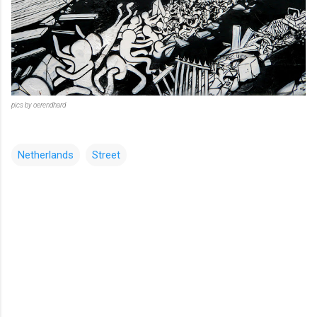
pics by oerendhard
Netherlands
Street
コ
メ
ン
ト