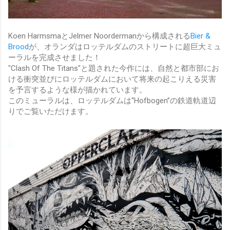
Koen HarmsmaとJelmer Noordermanから構成される
Bier &
Brood
が、オランダはロッテルダムのストリートに超巨大ミュ
ーラルを完成させました！
"Clash Of The Titans"と題された今作には、自然と都市部にお
ける衝突並びにロッテルダムにおいて将来の起こりえる災害
を予言するような様が描かれています。
このミューラルは、ロッテルダムは“Hofbogen”の鉄道軌道辺
りでご覧いただけます。