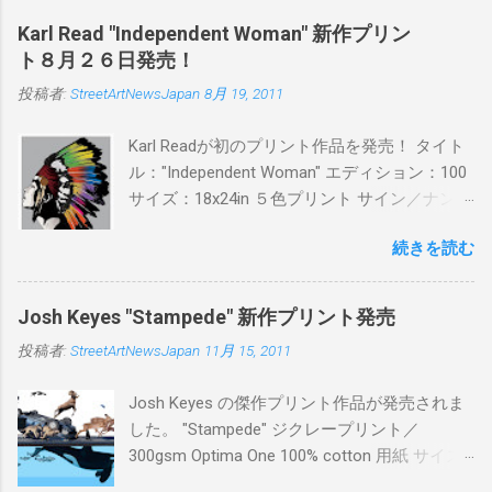
日(木)19時 タイトル：SWEET KISS カラー：
Karl Read "Independent Woman" 新作プリン
BLUE/MINT GREEN/PINK/YELLOW エディショ
ト８月２６日発売！
ン：各色５ サイズ：800mm × 550mm 価格：
投稿者:
StreetArtNewsJapan
8月 19, 2011
¥16,000(¥17,280) 購入は、 こちら から
Karl Readが初のプリント作品を発売！ タイト
ル："Independent Woman" エディション：100
サイズ：18x24in ５色プリント サイン／ナンバ
ー：あり 価格：プリントバージョン$85／ハン
続きを読む
ドフィニッシュバージョン（エディション：
25）$125 購入は８月２６日に こちら から
Josh Keyes "Stampede" 新作プリント発売
投稿者:
StreetArtNewsJapan
11月 15, 2011
Josh Keyes の傑作プリント作品が発売されま
した。 "Stampede" ジクレープリント／
300gsm Optima One 100% cotton 用紙 サイズ:
48" x 22"インチ サイン＆ナンバー：あり エデ