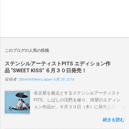
このブログの人気の投稿
ステンシルアーティストPITS エディション作
品 "SWEET KISS" ６月３０日発売！
投稿者:
StreetArtNewsJapan
6月 29, 2016
名古屋を拠点とするステンシルアーティスト
PITS。しばしの沈黙を破り、待望のエディシ
ョン作品が、６月３０日（木）に発売となり
ます。ユーモアとシリアスを巧みに操り、作
続きを読む
品に落とし込むスタイルは今作でも健在。(
PITSの過去記事はこちらから ) 発売日：6月30