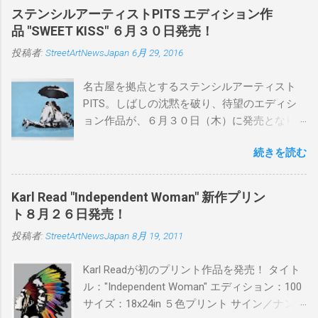
ステンシルアーティストPITS エディション作
品 "SWEET KISS" ６月３０日発売！
投稿者:
StreetArtNewsJapan
6月 29, 2016
名古屋を拠点とするステンシルアーティスト
PITS。しばしの沈黙を破り、待望のエディシ
ョン作品が、６月３０日（木）に発売となり
ます。ユーモアとシリアスを巧みに操り、作
続きを読む
品に落とし込むスタイルは今作でも健在。(
PITSの過去記事はこちらから ) 発売日：6月30
日(木)19時 タイトル：SWEET KISS カラー：
Karl Read "Independent Woman" 新作プリン
BLUE/MINT GREEN/PINK/YELLOW エディショ
ト８月２６日発売！
ン：各色５ サイズ：800mm × 550mm 価格：
投稿者:
StreetArtNewsJapan
8月 19, 2011
¥16,000(¥17,280) 購入は、 こちら から
Karl Readが初のプリント作品を発売！ タイト
ル："Independent Woman" エディション：100
サイズ：18x24in ５色プリント サイン／ナンバ