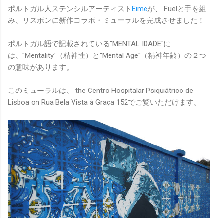
ポルトガル人ステンシルアーティスト
Eime
が、 Fuelと手を組
み、リスボンに新作コラボ・ミューラルを完成させました！
ポルトガル語で記載されている"MENTAL IDADE"に
は、"Mentality"（精神性）と"Mental Age"（精神年齢）の２つ
の意味があります。
このミューラルは、 the Centro Hospitalar Psiquiátrico de
Lisboa on Rua Bela Vista à Graça 152でご覧いただけます。