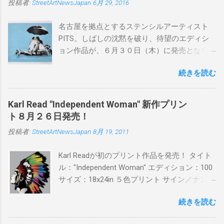
投稿者:
StreetArtNewsJapan
6月 29, 2016
名古屋を拠点とするステンシルアーティスト
PITS。しばしの沈黙を破り、待望のエディシ
ョン作品が、６月３０日（木）に発売となり
ます。ユーモアとシリアスを巧みに操り、作
続きを読む
品に落とし込むスタイルは今作でも健在。(
PITSの過去記事はこちらから ) 発売日：6月30
日(木)19時 タイトル：SWEET KISS カラー：
Karl Read "Independent Woman" 新作プリン
BLUE/MINT GREEN/PINK/YELLOW エディショ
ト８月２６日発売！
ン：各色５ サイズ：800mm × 550mm 価格：
投稿者:
StreetArtNewsJapan
8月 19, 2011
¥16,000(¥17,280) 購入は、 こちら から
Karl Readが初のプリント作品を発売！ タイト
ル："Independent Woman" エディション：100
サイズ：18x24in ５色プリント サイン／ナンバ
ー：あり 価格：プリントバージョン$85／ハン
続きを読む
ドフィニッシュバージョン（エディション：
25）$125 購入は８月２６日に こちら から