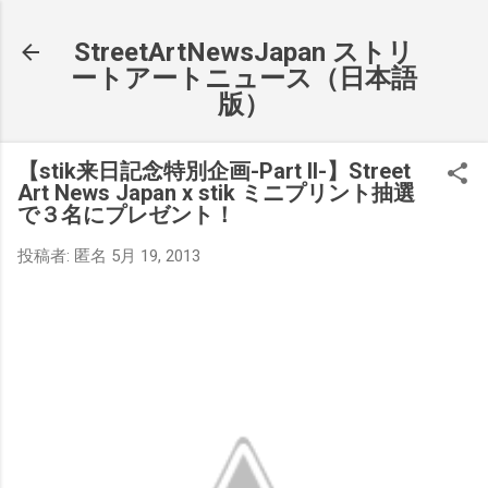
スキップしてメイン コンテンツに移動
StreetArtNewsJapan ストリ
ートアートニュース（日本語
版）
【stik来日記念特別企画-Part II-】Street
Art News Japan x stik ミニプリント抽選
で３名にプレゼント！
投稿者:
匿名
5月 19, 2013