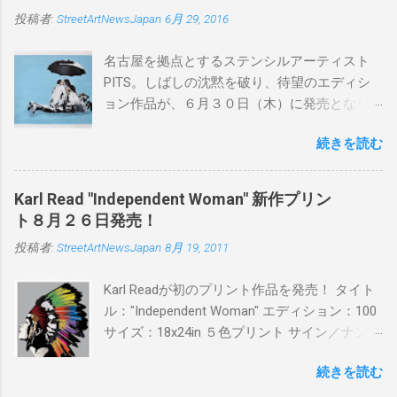
投稿者:
StreetArtNewsJapan
6月 29, 2016
名古屋を拠点とするステンシルアーティスト
PITS。しばしの沈黙を破り、待望のエディシ
ョン作品が、６月３０日（木）に発売となり
ます。ユーモアとシリアスを巧みに操り、作
続きを読む
品に落とし込むスタイルは今作でも健在。(
PITSの過去記事はこちらから ) 発売日：6月30
日(木)19時 タイトル：SWEET KISS カラー：
Karl Read "Independent Woman" 新作プリン
BLUE/MINT GREEN/PINK/YELLOW エディショ
ト８月２６日発売！
ン：各色５ サイズ：800mm × 550mm 価格：
投稿者:
StreetArtNewsJapan
8月 19, 2011
¥16,000(¥17,280) 購入は、 こちら から
Karl Readが初のプリント作品を発売！ タイト
ル："Independent Woman" エディション：100
サイズ：18x24in ５色プリント サイン／ナンバ
ー：あり 価格：プリントバージョン$85／ハン
続きを読む
ドフィニッシュバージョン（エディション：
25）$125 購入は８月２６日に こちら から