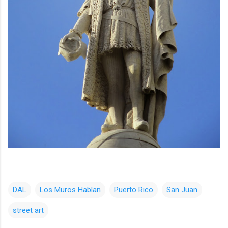
DAL
Los Muros Hablan
Puerto Rico
San Juan
street art