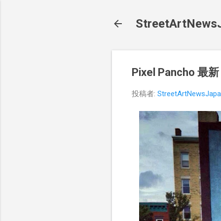
StreetArt
Pixel Panch
投稿者:
StreetArtNewsJap