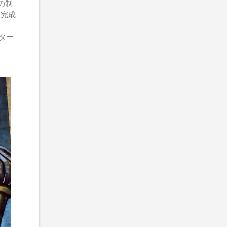
の制
を完成
クター