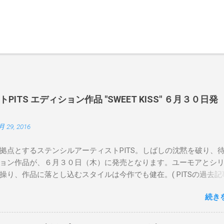
ITS エディション作品 "SWEET KISS" ６月３０日発
月 29, 2016
拠点とするステンシルアーティストPITS。しばしの沈黙を破り、
ョン作品が、６月３０日（木）に発売となります。ユーモアとシ
操り、作品に落とし込むスタイルは今作でも健在。( PITSの過去記
 ) 発売日：6月30日(木)19時 タイトル：SWEET KISS カラー：
続き
MINT GREEN/PINK/YELLOW エディション：各色５ サイズ：800mm 
価格：¥16,000(¥17,280) 購入は、 こちら から