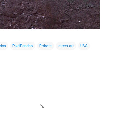
rica
PixelPancho
Robots
street art
USA