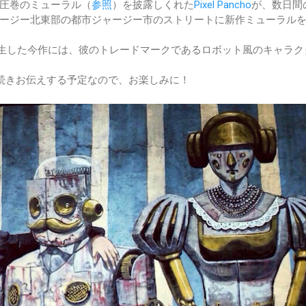
圧巻のミューラル（
参照
）を披露しくれた
Pixel Pancho
が、数日間
ージー北東部の都市ジャージー市のストリートに新作ミューラル
画のもと誕生した今作には、彼のトレードマークであるロボット風のキャラ
向は引き続きお伝えする予定なので、お楽しみに！