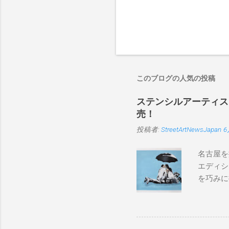
このブログの人気の投稿
ステンシルアーティストP
売！
投稿者:
StreetArtNewsJapan
6
名古屋を
エディシ
を巧みに
こちらから
BLUE/
550mm 