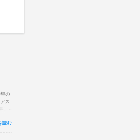
待望の
リアス
事は
を読む
×