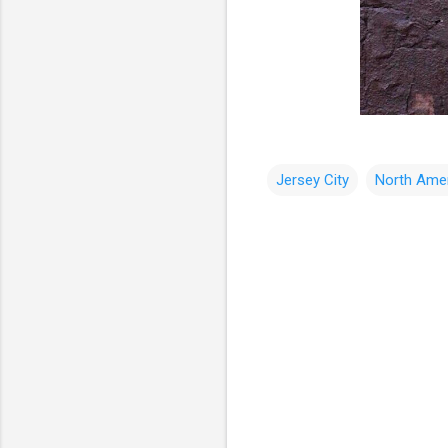
Jersey City
North Ame
コ
メ
ン
ト