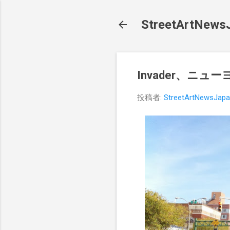
StreetArt
Invader、ニューヨ
投稿者:
StreetArtNewsJap