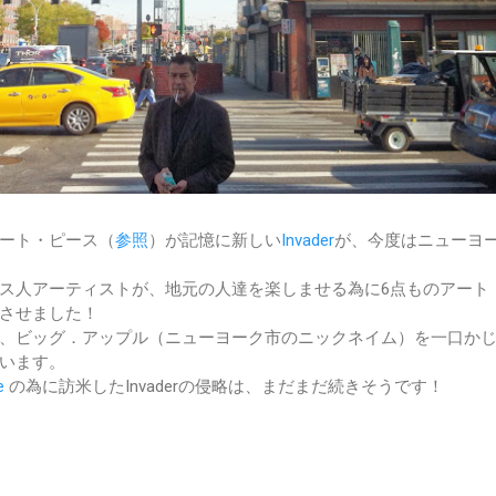
ート・ピース（
参照
）が記憶に新しい
Invader
が、今度はニューヨ
ス人アーティストが、地元の人達を楽しませる為に6点ものアート
させました！
、ビッグ．アップル（ニューヨーク市のニックネイム）を一口か
います。
ce
の為に訪米したInvaderの侵略は、まだまだ続きそうです！