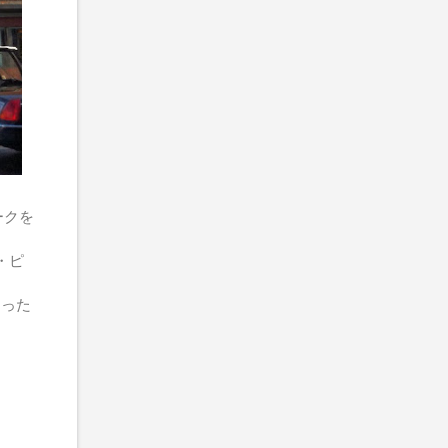
ークを
・ピ
じった