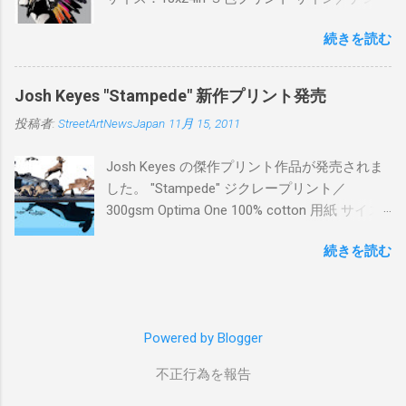
ー：あり 価格：プリントバージョン$85／ハン
続きを読む
ドフィニッシュバージョン（エディション：
25）$125 購入は８月２６日に こちら から
Josh Keyes "Stampede" 新作プリント発売
投稿者:
StreetArtNewsJapan
11月 15, 2011
Josh Keyes の傑作プリント作品が発売されま
した。 "Stampede" ジクレープリント／
300gsm Optima One 100% cotton 用紙 サイズ:
48" x 22"インチ サイン＆ナンバー：あり エデ
続きを読む
ィション：350 価格: $350 + 送料 購入は こち
ら から
Powered by Blogger
不正行為を報告