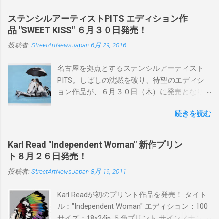
ステンシルアーティストPITS エディション作
品 "SWEET KISS" ６月３０日発売！
投稿者:
StreetArtNewsJapan
6月 29, 2016
名古屋を拠点とするステンシルアーティスト
PITS。しばしの沈黙を破り、待望のエディシ
ョン作品が、６月３０日（木）に発売となり
ます。ユーモアとシリアスを巧みに操り、作
続きを読む
品に落とし込むスタイルは今作でも健在。(
PITSの過去記事はこちらから ) 発売日：6月30
日(木)19時 タイトル：SWEET KISS カラー：
Karl Read "Independent Woman" 新作プリン
BLUE/MINT GREEN/PINK/YELLOW エディショ
ト８月２６日発売！
ン：各色５ サイズ：800mm × 550mm 価格：
投稿者:
StreetArtNewsJapan
8月 19, 2011
¥16,000(¥17,280) 購入は、 こちら から
Karl Readが初のプリント作品を発売！ タイト
ル："Independent Woman" エディション：100
サイズ：18x24in ５色プリント サイン／ナンバ