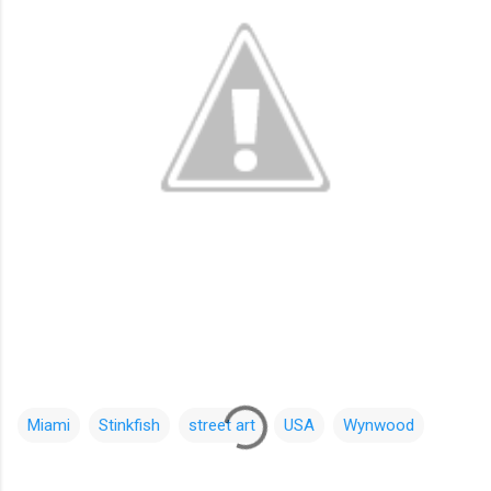
Miami
Stinkfish
street art
USA
Wynwood
コ