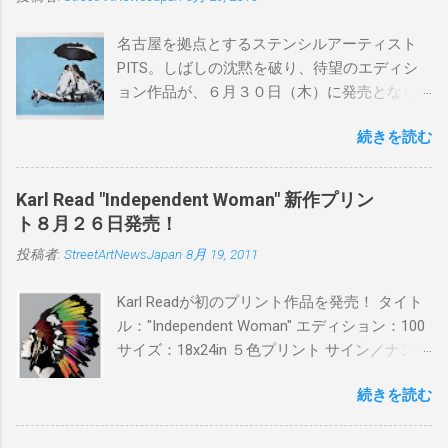
名古屋を拠点とするステンシルアーティスト
PITS。しばしの沈黙を破り、待望のエディシ
ョン作品が、６月３０日（木）に発売となり
ます。ユーモアとシリアスを巧みに操り、作
続きを読む
品に落とし込むスタイルは今作でも健在。(
PITSの過去記事はこちらから ) 発売日：6月30
日(木)19時 タイトル：SWEET KISS カラー：
Karl Read "Independent Woman" 新作プリン
BLUE/MINT GREEN/PINK/YELLOW エディショ
ト８月２６日発売！
ン：各色５ サイズ：800mm × 550mm 価格：
投稿者:
StreetArtNewsJapan
8月 19, 2011
¥16,000(¥17,280) 購入は、 こちら から
Karl Readが初のプリント作品を発売！ タイト
ル："Independent Woman" エディション：100
サイズ：18x24in ５色プリント サイン／ナンバ
ー：あり 価格：プリントバージョン$85／ハン
続きを読む
ドフィニッシュバージョン（エディション：
25）$125 購入は８月２６日に こちら から