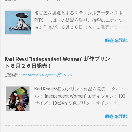
名古屋を拠点とするステンシルアーティスト
PITS。しばしの沈黙を破り、待望のエディシ
ョン作品が、６月３０日（木）に発売となり
ます。ユーモアとシリアスを巧みに操り、作
続きを読む
品に落とし込むスタイルは今作でも健在。(
PITSの過去記事はこちらから ) 発売日：6月30
日(木)19時 タイトル：SWEET KISS カラー：
Karl Read "Independent Woman" 新作プリン
BLUE/MINT GREEN/PINK/YELLOW エディショ
ト８月２６日発売！
ン：各色５ サイズ：800mm × 550mm 価格：
投稿者:
StreetArtNewsJapan
8月 19, 2011
¥16,000(¥17,280) 購入は、 こちら から
Karl Readが初のプリント作品を発売！ タイト
ル："Independent Woman" エディション：100
サイズ：18x24in ５色プリント サイン／ナンバ
ー：あり 価格：プリントバージョン$85／ハン
続きを読む
ドフィニッシュバージョン（エディション：
25）$125 購入は８月２６日に こちら から