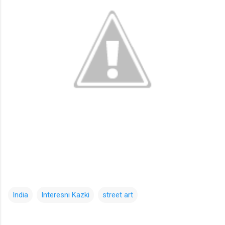
India
Interesni Kazki
street art
コ