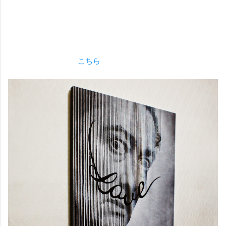
エディション２という希少な今作は、サイズ
652×530×22mm、木製キャンバスにステンシル＆スプレーペ
イント、サイン＆ナンバーあり、価格40000円となっていま
す。
購入は、
こちら
から（3月7日午後9時）