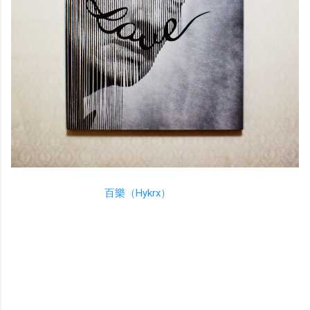
日本人アーティスト
百樂（Hykrx）
が、"
affection
"と題した新作
キャンパス作品を今週末にリリースします！
百樂（Hykrx）曰く「
作は陽を浴び、者は影静まれば色は輝
き、
騒げば色は褪せる奇人と呼ばれようが作への愛情は絶
対。
」