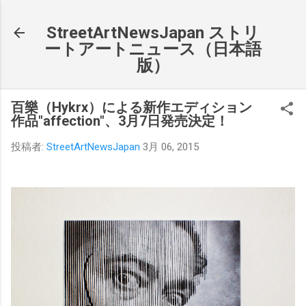
スキップしてメイン コンテンツに移動
StreetArtNewsJapan ストリ
ートアートニュース（日本語
版）
百樂（Hykrx）による新作エディション
作品"affection"、3月7日発売決定！
投稿者:
StreetArtNewsJapan
3月 06, 2015