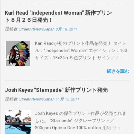
PITSの過去記事はこちらから ) 発売日：6月30
日(木)19時 タイトル：SWEET KISS カラー：
Karl Read "Independent Woman" 新作プリン
BLUE/MINT GREEN/PINK/YELLOW エディショ
ト８月２６日発売！
ン：各色５ サイズ：800mm × 550mm 価格：
投稿者:
StreetArtNewsJapan
8月 19, 2011
¥16,000(¥17,280) 購入は、 こちら から
Karl Readが初のプリント作品を発売！ タイト
ル："Independent Woman" エディション：100
サイズ：18x24in ５色プリント サイン／ナンバ
ー：あり 価格：プリントバージョン$85／ハン
続きを読む
ドフィニッシュバージョン（エディション：
25）$125 購入は８月２６日に こちら から
Josh Keyes "Stampede" 新作プリント発売
投稿者:
StreetArtNewsJapan
11月 15, 2011
Josh Keyes の傑作プリント作品が発売されま
した。 "Stampede" ジクレープリント／
300gsm Optima One 100% cotton 用紙 サイズ: