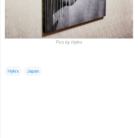
Pics by Hykrx
Hykrx
Japan
コ
メ
ン
ト