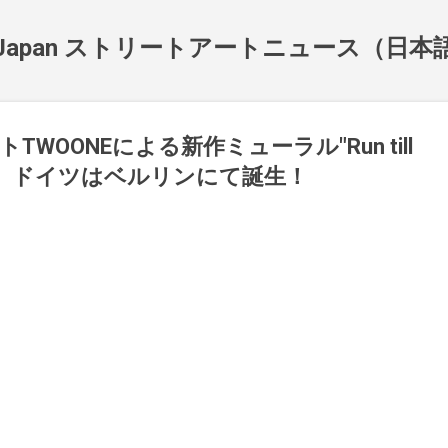
スキップしてメイン コンテンツに移動
NewsJapan ストリートアートニュース（日
WOONEによる新作ミューラル"Run till
 swim"、ドイツはベルリンにて誕生！