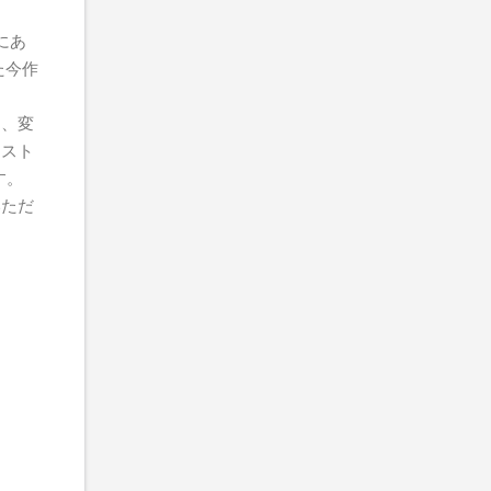
にあ
れた今作
も、変
ィスト
す。
いただ