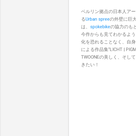
ベルリン拠点の日本人アー
る
Urban spree
の外壁に巨大ミュ
は、
spokebike
の協力のも
今作からも見てわかるよう
化を恐れることなく、自身
による作品集"LICHT | P
TWOONEの美しく、そ
きたい！