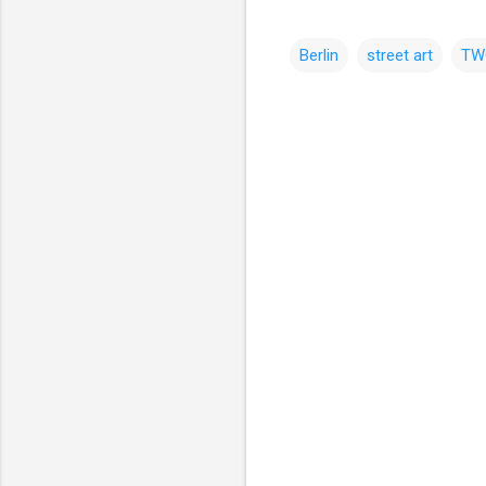
Berlin
street art
TW
コ
メ
ン
ト