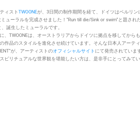
ティスト
TWOONE
が、3日間の制作期間を経て、ドイツはベルリン
ーラルを完成させました！"Run till die/Sink or swim"と題さ
と、誕生したミューラルです。
に、TWOONEは、オーストラリアからドイツに拠点を移してから
の作品のスタイルを進化させ続けています。そんな日本人アーテ
IGMENT"が、アーティストの
オフィシャルサイト
にて発売されていま
してスピリチュアルな世界観を堪能したい方は、是非手にとってみて