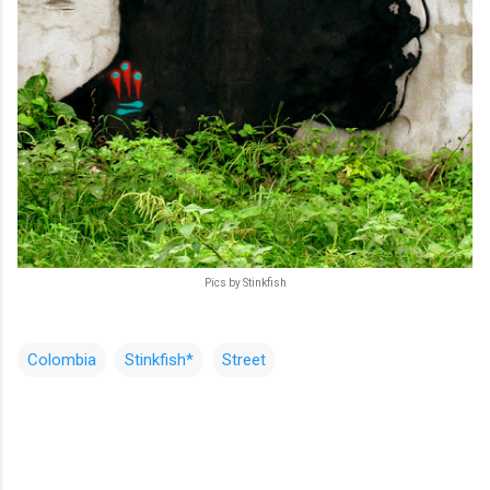
Pics by Stinkfish
Colombia
Stinkfish*
Street
コ
メ
ン