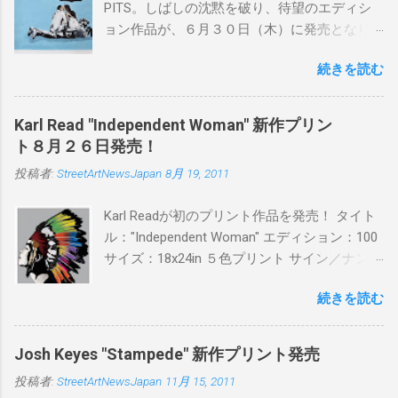
PITS。しばしの沈黙を破り、待望のエディシ
ョン作品が、６月３０日（木）に発売となり
ます。ユーモアとシリアスを巧みに操り、作
続きを読む
品に落とし込むスタイルは今作でも健在。(
PITSの過去記事はこちらから ) 発売日：6月30
日(木)19時 タイトル：SWEET KISS カラー：
Karl Read "Independent Woman" 新作プリン
BLUE/MINT GREEN/PINK/YELLOW エディショ
ト８月２６日発売！
ン：各色５ サイズ：800mm × 550mm 価格：
投稿者:
StreetArtNewsJapan
8月 19, 2011
¥16,000(¥17,280) 購入は、 こちら から
Karl Readが初のプリント作品を発売！ タイト
ル："Independent Woman" エディション：100
サイズ：18x24in ５色プリント サイン／ナンバ
ー：あり 価格：プリントバージョン$85／ハン
続きを読む
ドフィニッシュバージョン（エディション：
25）$125 購入は８月２６日に こちら から
Josh Keyes "Stampede" 新作プリント発売
投稿者:
StreetArtNewsJapan
11月 15, 2011