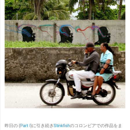
昨日の (
Part I
)に引き続き
Stinkfish
のコロンビアでの作品をま