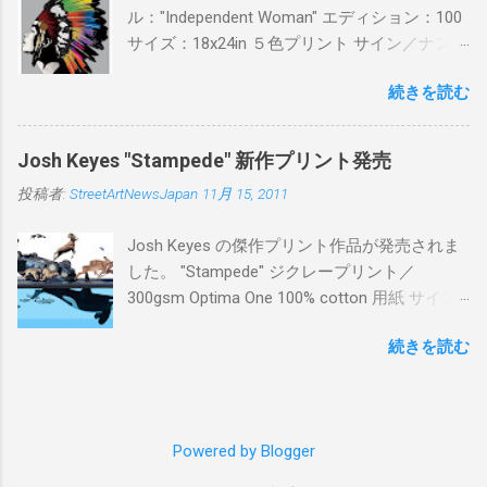
ル："Independent Woman" エディション：100
サイズ：18x24in ５色プリント サイン／ナンバ
ー：あり 価格：プリントバージョン$85／ハン
続きを読む
ドフィニッシュバージョン（エディション：
25）$125 購入は８月２６日に こちら から
Josh Keyes "Stampede" 新作プリント発売
投稿者:
StreetArtNewsJapan
11月 15, 2011
Josh Keyes の傑作プリント作品が発売されま
した。 "Stampede" ジクレープリント／
300gsm Optima One 100% cotton 用紙 サイズ:
48" x 22"インチ サイン＆ナンバー：あり エデ
続きを読む
ィション：350 価格: $350 + 送料 購入は こち
ら から
Powered by Blogger