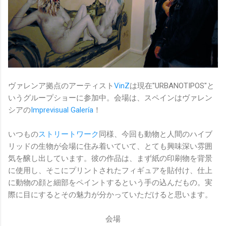
ヴァレンア拠点のアーティスト
VinZ
は現在"URBANOTIPOS"と
いうグループショーに参加中。会場は、スペインはヴァレン
シアの
Imprevisual Galería
！
いつもの
ストリートワーク
同様、今回も動物と人間のハイブ
リッドの生物が会場に住み着いていて、とても興味深い雰囲
気を醸し出しています。彼の作品は、まず紙の印刷物を背景
に使用し、そこにプリントされたフィギュアを貼付け、仕上
に動物の顔と細部をペイントするという手の込んだもの。実
際に目にするとその魅力が分かっていただけると思います。
会場