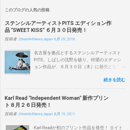
このブログの人気の投稿
ステンシルアーティストPITS エディション作
品 "SWEET KISS" ６月３０日発売！
投稿者:
StreetArtNewsJapan
6月 29, 2016
名古屋を拠点とするステンシルアーティスト
PITS。しばしの沈黙を破り、待望のエディシ
ョン作品が、６月３０日（木）に発売となり
ます。ユーモアとシリアスを巧みに操り、作
続きを読む
品に落とし込むスタイルは今作でも健在。(
PITSの過去記事はこちらから ) 発売日：6月30
日(木)19時 タイトル：SWEET KISS カラー：
Karl Read "Independent Woman" 新作プリン
BLUE/MINT GREEN/PINK/YELLOW エディショ
ト８月２６日発売！
ン：各色５ サイズ：800mm × 550mm 価格：
投稿者:
StreetArtNewsJapan
8月 19, 2011
¥16,000(¥17,280) 購入は、 こちら から
Karl Readが初のプリント作品を発売！ タイト