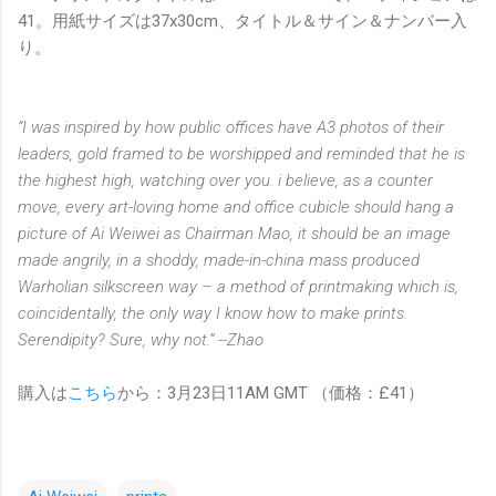
41。用紙サイズは37x30cm、タイトル＆サイン＆ナンバー入
り。
“I was inspired by how public offices have A3 photos of their
leaders, gold framed to be worshipped and reminded that he is
the highest high, watching over you. i believe, as a counter
move, every art-loving home and office cubicle should hang a
picture of Ai Weiwei as Chairman Mao, it should be an image
made angrily, in a shoddy, made-in-china mass produced
Warholian silkscreen way – a method of printmaking which is,
coincidentally, the only way I know how to make prints.
Serendipity? Sure, why not.” --Zhao
購入は
こちら
から：3月23日11AM GMT （価格：£41）