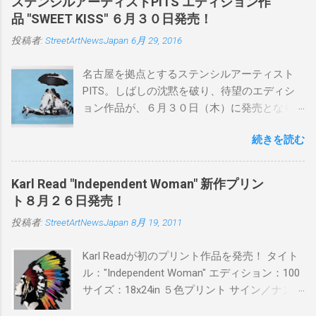
ステンシルアーティストPITS エディション作
品 "SWEET KISS" ６月３０日発売！
投稿者:
StreetArtNewsJapan
6月 29, 2016
名古屋を拠点とするステンシルアーティスト
PITS。しばしの沈黙を破り、待望のエディシ
ョン作品が、６月３０日（木）に発売となり
ます。ユーモアとシリアスを巧みに操り、作
続きを読む
品に落とし込むスタイルは今作でも健在。(
PITSの過去記事はこちらから ) 発売日：6月30
日(木)19時 タイトル：SWEET KISS カラー：
Karl Read "Independent Woman" 新作プリン
BLUE/MINT GREEN/PINK/YELLOW エディショ
ト８月２６日発売！
ン：各色５ サイズ：800mm × 550mm 価格：
投稿者:
StreetArtNewsJapan
8月 19, 2011
¥16,000(¥17,280) 購入は、 こちら から
Karl Readが初のプリント作品を発売！ タイト
ル："Independent Woman" エディション：100
サイズ：18x24in ５色プリント サイン／ナンバ
ー：あり 価格：プリントバージョン$85／ハン