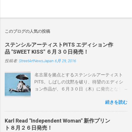
このブログの人気の投稿
ステンシルアーティストPITS エディション作
品 "SWEET KISS" ６月３０日発売！
投稿者:
StreetArtNewsJapan
6月 29, 2016
名古屋を拠点とするステンシルアーティスト
PITS。しばしの沈黙を破り、待望のエディシ
ョン作品が、６月３０日（木）に発売となり
ます。ユーモアとシリアスを巧みに操り、作
続きを読む
品に落とし込むスタイルは今作でも健在。(
PITSの過去記事はこちらから ) 発売日：6月30
日(木)19時 タイトル：SWEET KISS カラー：
Karl Read "Independent Woman" 新作プリン
BLUE/MINT GREEN/PINK/YELLOW エディショ
ト８月２６日発売！
ン：各色５ サイズ：800mm × 550mm 価格：