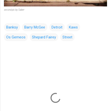
second pic by Saber
Banksy
Barry McGee
Detroit
Kaws
Os Gemeos
Shepard Fairey
Street
コ
メ
ン
ト