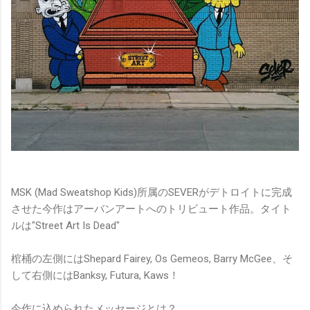
MSK (Mad Sweatshop Kids)所属のSEVERがデトロイトに完成
させた今作はアーバンアートへのトリビュート作品。タイト
ルは"Street Art Is Dead"
棺桶の左側にはShepard Fairey, Os Gemeos, Barry McGee、そ
して右側にはBanksy, Futura, Kaws！
今作に込められたメッセージとは？