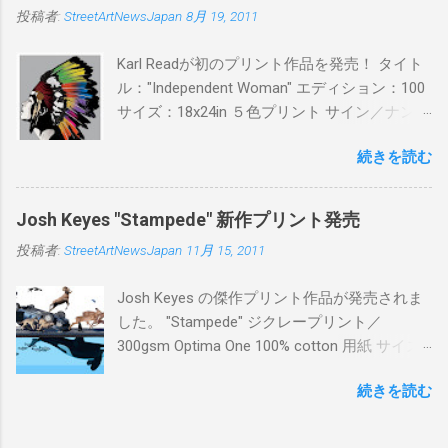
投稿者:
StreetArtNewsJapan
8月 19, 2011
¥16,000(¥17,280) 購入は、 こちら から
Karl Readが初のプリント作品を発売！ タイト
ル："Independent Woman" エディション：100
サイズ：18x24in ５色プリント サイン／ナンバ
ー：あり 価格：プリントバージョン$85／ハン
続きを読む
ドフィニッシュバージョン（エディション：
25）$125 購入は８月２６日に こちら から
Josh Keyes "Stampede" 新作プリント発売
投稿者:
StreetArtNewsJapan
11月 15, 2011
Josh Keyes の傑作プリント作品が発売されま
した。 "Stampede" ジクレープリント／
300gsm Optima One 100% cotton 用紙 サイズ:
48" x 22"インチ サイン＆ナンバー：あり エデ
続きを読む
ィション：350 価格: $350 + 送料 購入は こち
ら から