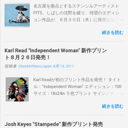
名古屋を拠点とするステンシルアーティスト
PITS。しばしの沈黙を破り、待望のエディシ
ョン作品が、６月３０日（木）に発売となり
ます。ユーモアとシリアスを巧みに操り、作
続きを読む
品に落とし込むスタイルは今作でも健在。(
PITSの過去記事はこちらから ) 発売日：6月30
日(木)19時 タイトル：SWEET KISS カラー：
Karl Read "Independent Woman" 新作プリン
BLUE/MINT GREEN/PINK/YELLOW エディショ
ト８月２６日発売！
ン：各色５ サイズ：800mm × 550mm 価格：
投稿者:
StreetArtNewsJapan
8月 19, 2011
¥16,000(¥17,280) 購入は、 こちら から
Karl Readが初のプリント作品を発売！ タイト
ル："Independent Woman" エディション：100
サイズ：18x24in ５色プリント サイン／ナンバ
ー：あり 価格：プリントバージョン$85／ハン
続きを読む
ドフィニッシュバージョン（エディション：
25）$125 購入は８月２６日に こちら から
Josh Keyes "Stampede" 新作プリント発売