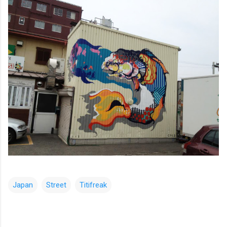
Japan
Street
Titifreak
コ
メ