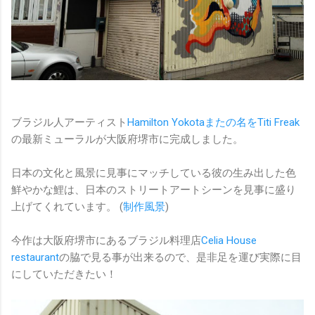
ブラジル人アーティスト
Hamilton Yokotaまたの名をTiti Freak
の最新ミューラルが大阪府堺市に完成しました。
日本の文化と風景に見事にマッチしている彼の生み出した色
鮮やかな鯉は、日本のストリートアートシーンを見事に盛り
上げてくれています。 (
制作風景
)
今作は大阪府堺市にあるブラジル料理店
Celia House
restaurant
の脇で見る事が出来るので、是非足を運び実際に目
にしていただきたい！