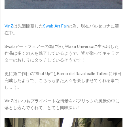
VinZ
は先週開幕した
Swab Art Fair
の為、現在バルセロナに滞
在中。
Swabアートフェアーの為に彼がPlaza Universoに生み出した
作品は多くの人を魅了しているようで、皆が挙ってキャラク
ターのおしりにタッチしているそうです！
更に第二作目の"Shut Up!"もBarrio del Raval calle Tallersに昨日
完成したようで、こちらもまた人々を楽しませてくれる事で
しょう。
VinZはいつもプライベートな情景をパブリックの風景の中に
落とし込んでくれて、とても興味深い！