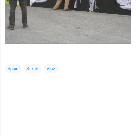
Spain
Street
VinZ
コ
メ
ン
ト