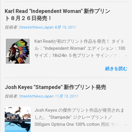
PITSの過去記事はこちらから ) 発売日：6月30
日(木)19時 タイトル：SWEET KISS カラー：
Karl Read "Independent Woman" 新作プリン
BLUE/MINT GREEN/PINK/YELLOW エディショ
ト８月２６日発売！
ン：各色５ サイズ：800mm × 550mm 価格：
投稿者:
StreetArtNewsJapan
8月 19, 2011
¥16,000(¥17,280) 購入は、 こちら から
Karl Readが初のプリント作品を発売！ タイト
ル："Independent Woman" エディション：100
サイズ：18x24in ５色プリント サイン／ナンバ
ー：あり 価格：プリントバージョン$85／ハン
続きを読む
ドフィニッシュバージョン（エディション：
25）$125 購入は８月２６日に こちら から
Josh Keyes "Stampede" 新作プリント発売
投稿者:
StreetArtNewsJapan
11月 15, 2011
Josh Keyes の傑作プリント作品が発売されま
した。 "Stampede" ジクレープリント／
300gsm Optima One 100% cotton 用紙 サイズ:
48" x 22"インチ サイン＆ナンバー：あり エデ