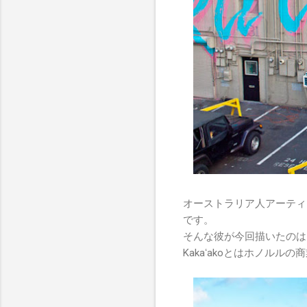
オーストラリア人アーティ
です。
そんな彼が今回描いたのは、
Kakaʻakoとはホノルル