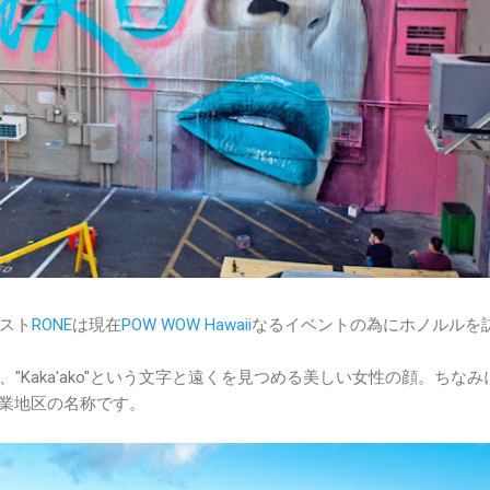
スト
RONE
は現在
POW WOW Hawaii
なるイベントの為にホノルルを
"Kaka'ako"という文字と遠くを見つめる美しい女性の顔。ちなみ
の商業地区の名称です。