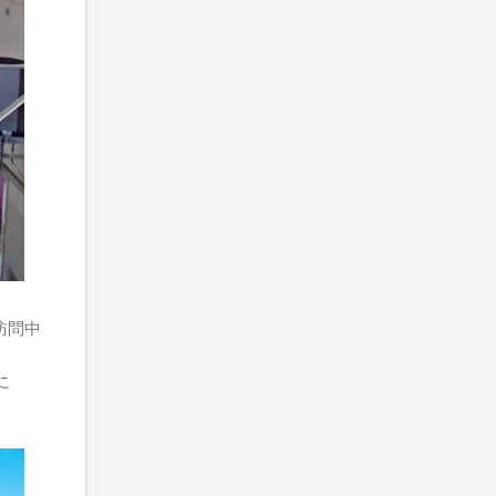
訪問中
に