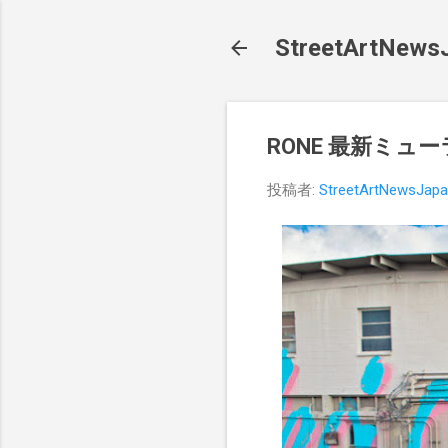
StreetArt
RONE 最新ミュ
投稿者:
StreetArtNewsJap