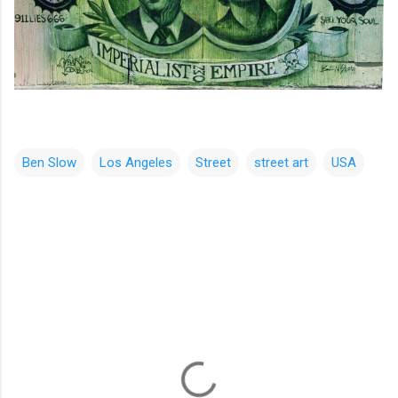
Ben Slow
Los Angeles
Street
street art
USA
コ
メ
ン
ト