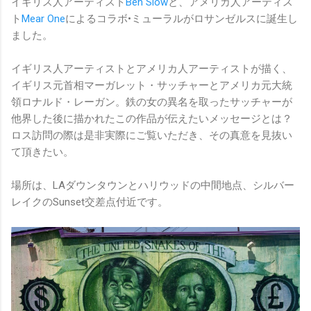
イギリス人アーティスト
Ben Slow
と、アメリカ人アーティス
ト
Mear One
によるコラボ•ミューラルがロサンゼルスに誕生し
ました。
イギリス人アーティストとアメリカ人アーティストが描く、
イギリス元首相マーガレット・サッチャーとアメリカ元大統
領ロナルド・レーガン。鉄の女の異名を取ったサッチャーが
他界した後に描かれたこの作品が伝えたいメッセージとは？
ロス訪問の際は是非実際にご覧いただき、その真意を見抜い
て頂きたい。
場所は、LAダウンタウンとハリウッドの中間地点、シルバー
レイクのSunset交差点付近です。