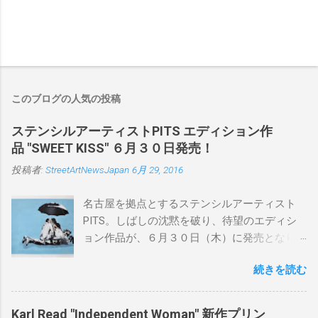
このブログの人気の投稿
ステンシルアーティストPITS エディション作
品 "SWEET KISS" ６月３０日発売！
投稿者:
StreetArtNewsJapan
6月 29, 2016
名古屋を拠点とするステンシルアーティスト
PITS。しばしの沈黙を破り、待望のエディシ
ョン作品が、６月３０日（木）に発売となり
ます。ユーモアとシリアスを巧みに操り、作
続きを読む
品に落とし込むスタイルは今作でも健在。(
PITSの過去記事はこちらから ) 発売日：6月30
日(木)19時 タイトル：SWEET KISS カラー：
Karl Read "Independent Woman" 新作プリン