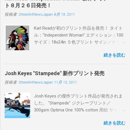
BLUE/MINT GREEN/PINK/YELLOW エディショ
ト８月２６日発売！
ン：各色５ サイズ：800mm × 550mm 価格：
投稿者:
StreetArtNewsJapan
8月 19, 2011
¥16,000(¥17,280) 購入は、 こちら から
Karl Readが初のプリント作品を発売！ タイト
ル："Independent Woman" エディション：100
サイズ：18x24in ５色プリント サイン／ナンバ
ー：あり 価格：プリントバージョン$85／ハン
続きを読む
ドフィニッシュバージョン（エディション：
25）$125 購入は８月２６日に こちら から
Josh Keyes "Stampede" 新作プリント発売
投稿者:
StreetArtNewsJapan
11月 15, 2011
Josh Keyes の傑作プリント作品が発売されま
した。 "Stampede" ジクレープリント／
300gsm Optima One 100% cotton 用紙 サイズ:
48" x 22"インチ サイン＆ナンバー：あり エデ
続きを読む
ィション：350 価格: $350 + 送料 購入は こち