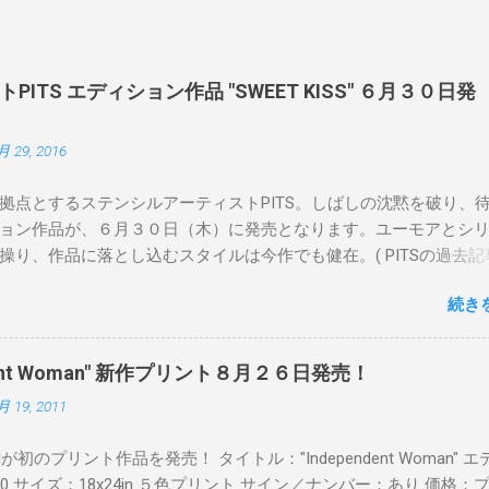
ITS エディション作品 "SWEET KISS" ６月３０日発
月 29, 2016
拠点とするステンシルアーティストPITS。しばしの沈黙を破り、
ョン作品が、６月３０日（木）に発売となります。ユーモアとシ
操り、作品に落とし込むスタイルは今作でも健在。( PITSの過去記
 ) 発売日：6月30日(木)19時 タイトル：SWEET KISS カラー：
続き
MINT GREEN/PINK/YELLOW エディション：各色５ サイズ：800mm 
価格：¥16,000(¥17,280) 購入は、 こちら から
pendent Woman" 新作プリント８月２６日発売！
月 19, 2011
Readが初のプリント作品を発売！ タイトル："Independent Woman" 
00 サイズ：18x24in ５色プリント サイン／ナンバー：あり 価格：