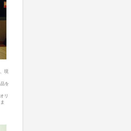
、現
作品を
オリ
いま