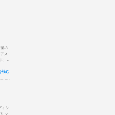
待望の
リアス
事は
を読む
×
エディシ
プリン