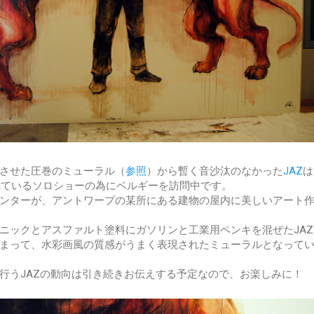
させた圧巻のミューラル（
参照
）から暫く音沙汰のなかった
JAZ
は
yで開催されているソロショーの為にベルギーを訪問中です。
ンターが、アントワープの某所にある建物の屋内に美しいアート
ニックとアスファルト塗料にガソリンと工業用ペンキを混ぜたJAZ
まって、水彩画風の質感がうまく表現されたミューラルとなって
行うJAZの動向は引き続きお伝えする予定なので、お楽しみに！