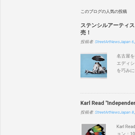
このブログの人気の投稿
ステンシルアーティストP
売！
投稿者:
StreetArtNewsJapan
6
名古屋を
エディシ
を巧みに
こちらから
BLUE/
550mm 
Karl Read "Inde
投稿者:
StreetArtNewsJapan
8
Karl 
ョン：1