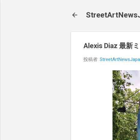
StreetArt
Alexis Diaz
投稿者:
StreetArtNewsJap