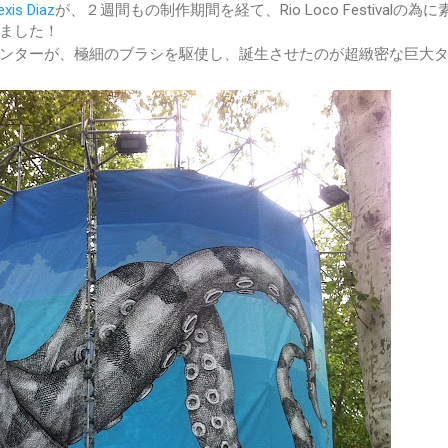
exis Diaz
が、２週間もの制作期間を経て、Rio Loco Festivalの為
ました！
ンターが、極細のブラシを駆使し、誕生させたのが超緻密な巨大