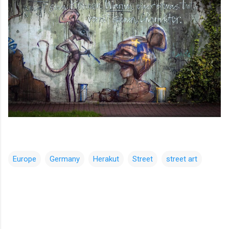
Europe
Germany
Herakut
Street
street art
コ
メ
ン
ト