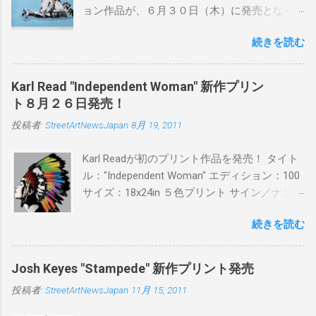
ョン作品が、６月３０日（木）に発売となり
ます。ユーモアとシリアスを巧みに操り、作
続きを読む
品に落とし込むスタイルは今作でも健在。(
PITSの過去記事はこちらから ) 発売日：6月30
日(木)19時 タイトル：SWEET KISS カラー：
Karl Read "Independent Woman" 新作プリン
BLUE/MINT GREEN/PINK/YELLOW エディショ
ト８月２６日発売！
ン：各色５ サイズ：800mm × 550mm 価格：
投稿者:
StreetArtNewsJapan
8月 19, 2011
¥16,000(¥17,280) 購入は、 こちら から
Karl Readが初のプリント作品を発売！ タイト
ル："Independent Woman" エディション：100
サイズ：18x24in ５色プリント サイン／ナンバ
ー：あり 価格：プリントバージョン$85／ハン
続きを読む
ドフィニッシュバージョン（エディション：
25）$125 購入は８月２６日に こちら から
Josh Keyes "Stampede" 新作プリント発売
投稿者:
StreetArtNewsJapan
11月 15, 2011