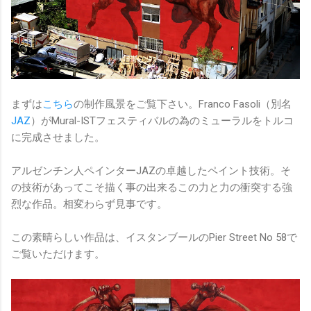
まずは
こちら
の制作風景をご覧下さい。Franco Fasoli（別名
JAZ
）がMural-ISTフェスティバルの為のミューラルをトルコ
に完成させました。
アルゼンチン人ペインターJAZの卓越したペイント技術。そ
の技術があってこそ描く事の出来るこの力と力の衝突する強
烈な作品。相変わらず見事です。
この素晴らしい作品は、イスタンブールのPier Street No 58で
ご覧いただけます。