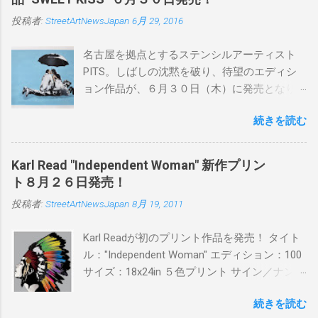
投稿者:
StreetArtNewsJapan
6月 29, 2016
名古屋を拠点とするステンシルアーティスト
PITS。しばしの沈黙を破り、待望のエディシ
ョン作品が、６月３０日（木）に発売となり
ます。ユーモアとシリアスを巧みに操り、作
続きを読む
品に落とし込むスタイルは今作でも健在。(
PITSの過去記事はこちらから ) 発売日：6月30
日(木)19時 タイトル：SWEET KISS カラー：
Karl Read "Independent Woman" 新作プリン
BLUE/MINT GREEN/PINK/YELLOW エディショ
ト８月２６日発売！
ン：各色５ サイズ：800mm × 550mm 価格：
投稿者:
StreetArtNewsJapan
8月 19, 2011
¥16,000(¥17,280) 購入は、 こちら から
Karl Readが初のプリント作品を発売！ タイト
ル："Independent Woman" エディション：100
サイズ：18x24in ５色プリント サイン／ナンバ
ー：あり 価格：プリントバージョン$85／ハン
続きを読む
ドフィニッシュバージョン（エディション：