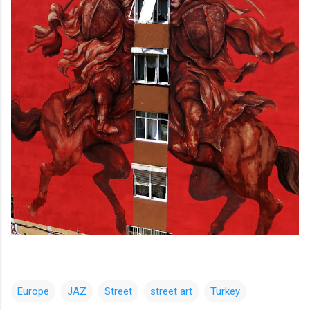
Europe
JAZ
Street
street art
Turkey