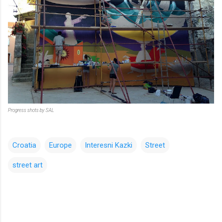
Progress shots by SAL
Croatia
Europe
Interesni Kazki
Street
street art
コ
メ
ン