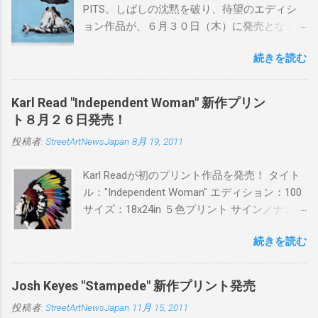
PITS。しばしの沈黙を破り、待望のエディシ
ョン作品が、６月３０日（木）に発売となり
ます。ユーモアとシリアスを巧みに操り、作
続きを読む
品に落とし込むスタイルは今作でも健在。(
PITSの過去記事はこちらから ) 発売日：6月30
日(木)19時 タイトル：SWEET KISS カラー：
Karl Read "Independent Woman" 新作プリン
BLUE/MINT GREEN/PINK/YELLOW エディショ
ト８月２６日発売！
ン：各色５ サイズ：800mm × 550mm 価格：
投稿者:
StreetArtNewsJapan
8月 19, 2011
¥16,000(¥17,280) 購入は、 こちら から
Karl Readが初のプリント作品を発売！ タイト
ル："Independent Woman" エディション：100
サイズ：18x24in ５色プリント サイン／ナンバ
ー：あり 価格：プリントバージョン$85／ハン
続きを読む
ドフィニッシュバージョン（エディション：
25）$125 購入は８月２６日に こちら から
Josh Keyes "Stampede" 新作プリント発売
投稿者:
StreetArtNewsJapan
11月 15, 2011