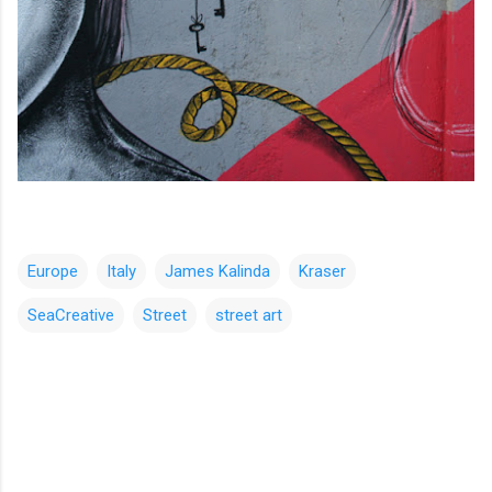
Europe
Italy
James Kalinda
Kraser
SeaCreative
Street
street art
コ
メ
ン
ト