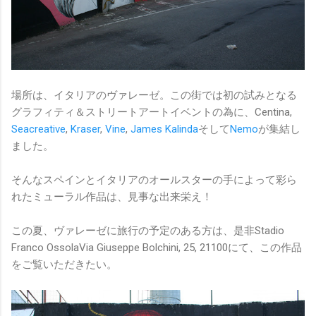
場所は、イタリアのヴァレーゼ。この街では初の試みとなる
グラフィティ＆ストリートアートイベントの為に、Centina,
Seacreative
,
Kraser
,
Vine
,
James Kalinda
そして
Nemo
が集結し
ました。
そんなスペインとイタリアのオールスターの手によって彩ら
れたミューラル作品は、見事な出来栄え！
この夏、ヴァレーゼに旅行の予定のある方は、是非Stadio
Franco OssolaVia Giuseppe Bolchini, 25, 21100にて、この作品
をご覧いただきたい。