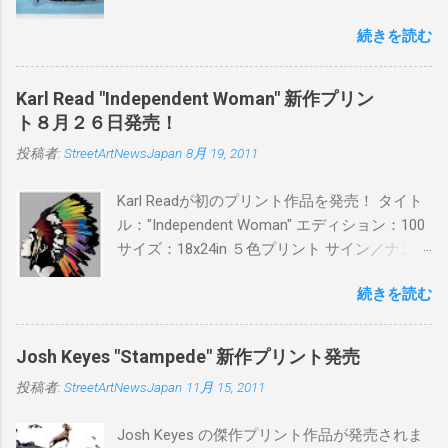
ます。ユーモアとシリアスを巧みに操り、作
続きを読む
品に落とし込むスタイルは今作でも健在。(
PITSの過去記事はこちらから ) 発売日：6月30
日(木)19時 タイトル：SWEET KISS カラー：
Karl Read "Independent Woman" 新作プリン
BLUE/MINT GREEN/PINK/YELLOW エディショ
ト８月２６日発売！
ン：各色５ サイズ：800mm × 550mm 価格：
投稿者:
StreetArtNewsJapan
8月 19, 2011
¥16,000(¥17,280) 購入は、 こちら から
Karl Readが初のプリント作品を発売！ タイト
ル："Independent Woman" エディション：100
サイズ：18x24in ５色プリント サイン／ナンバ
ー：あり 価格：プリントバージョン$85／ハン
続きを読む
ドフィニッシュバージョン（エディション：
25）$125 購入は８月２６日に こちら から
Josh Keyes "Stampede" 新作プリント発売
投稿者:
StreetArtNewsJapan
11月 15, 2011
Josh Keyes の傑作プリント作品が発売されま