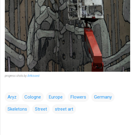
progress shots by
Artkissed
Aryz
Cologne
Europe
Flowers
Germany
Skeletons
Street
street art
コ
メ