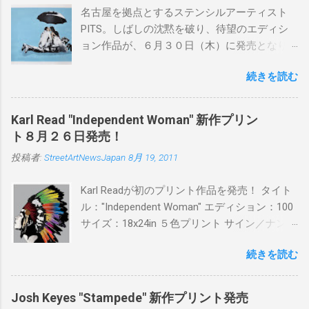
名古屋を拠点とするステンシルアーティスト
PITS。しばしの沈黙を破り、待望のエディシ
ョン作品が、６月３０日（木）に発売となり
ます。ユーモアとシリアスを巧みに操り、作
続きを読む
品に落とし込むスタイルは今作でも健在。(
PITSの過去記事はこちらから ) 発売日：6月30
日(木)19時 タイトル：SWEET KISS カラー：
Karl Read "Independent Woman" 新作プリン
BLUE/MINT GREEN/PINK/YELLOW エディショ
ト８月２６日発売！
ン：各色５ サイズ：800mm × 550mm 価格：
投稿者:
StreetArtNewsJapan
8月 19, 2011
¥16,000(¥17,280) 購入は、 こちら から
Karl Readが初のプリント作品を発売！ タイト
ル："Independent Woman" エディション：100
サイズ：18x24in ５色プリント サイン／ナンバ
ー：あり 価格：プリントバージョン$85／ハン
続きを読む
ドフィニッシュバージョン（エディション：
25）$125 購入は８月２６日に こちら から
Josh Keyes "Stampede" 新作プリント発売