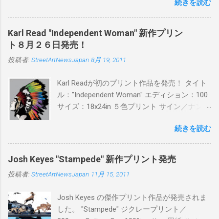
続きを読む
品に落とし込むスタイルは今作でも健在。(
PITSの過去記事はこちらから ) 発売日：6月30
日(木)19時 タイトル：SWEET KISS カラー：
Karl Read "Independent Woman" 新作プリン
BLUE/MINT GREEN/PINK/YELLOW エディショ
ト８月２６日発売！
ン：各色５ サイズ：800mm × 550mm 価格：
投稿者:
StreetArtNewsJapan
8月 19, 2011
¥16,000(¥17,280) 購入は、 こちら から
Karl Readが初のプリント作品を発売！ タイト
ル："Independent Woman" エディション：100
サイズ：18x24in ５色プリント サイン／ナンバ
ー：あり 価格：プリントバージョン$85／ハン
続きを読む
ドフィニッシュバージョン（エディション：
25）$125 購入は８月２６日に こちら から
Josh Keyes "Stampede" 新作プリント発売
投稿者:
StreetArtNewsJapan
11月 15, 2011
Josh Keyes の傑作プリント作品が発売されま
した。 "Stampede" ジクレープリント／