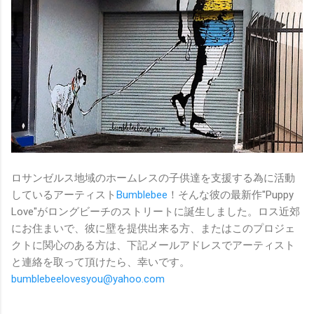
ロサンゼルス地域のホームレスの子供達を支援する為に活動
しているアーティスト
Bumblebee
！そんな彼の最新作"Puppy
Love"がロングビーチのストリートに誕生しました。ロス近郊
にお住まいで、彼に壁を提供出来る方、またはこのプロジェ
クトに関心のある方は、下記メールアドレスでアーティスト
と連絡を取って頂けたら、幸いです。
bumblebeelovesyou@yahoo.com