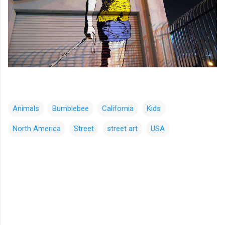
Animals
Bumblebee
California
Kids
North America
Street
street art
USA
コ
メ
ン
ト