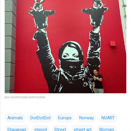
pics via tommytran and missfried
Animals
DotDotDot
Europe
Norway
NUART
Stavanger
stencil
Street
street art
Women