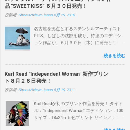
品 "SWEET KISS" ６月３０日発売！
投稿者:
StreetArtNewsJapan
6月 29, 2016
名古屋を拠点とするステンシルアーティスト
PITS。しばしの沈黙を破り、待望のエディシ
ョン作品が、６月３０日（木）に発売となり
ます。ユーモアとシリアスを巧みに操り、作
続きを読む
品に落とし込むスタイルは今作でも健在。(
PITSの過去記事はこちらから ) 発売日：6月30
日(木)19時 タイトル：SWEET KISS カラー：
Karl Read "Independent Woman" 新作プリン
BLUE/MINT GREEN/PINK/YELLOW エディショ
ト８月２６日発売！
ン：各色５ サイズ：800mm × 550mm 価格：
投稿者:
StreetArtNewsJapan
8月 19, 2011
¥16,000(¥17,280) 購入は、 こちら から
Karl Readが初のプリント作品を発売！ タイト
ル："Independent Woman" エディション：100
サイズ：18x24in ５色プリント サイン／ナンバ
ー：あり 価格：プリントバージョン$85／ハン