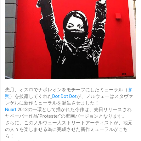
先月、オスロでナポレオンをモチーフにしたミューラル（
参
照
）を披露してくれた
Dot Dot Dot
が、ノルウェーはスタヴァ
ンゲルに新作ミューラルを誕生させました！
Nuart
2013の一環として描かれた今作は、先日リリースされ
たペーパー作品"Protester"の壁画バージョンとなります。
さらに、このノルウェー人ストリートアーティストが、地元
の人々を楽しませる為に完成させた新作ミューラルがこち
ら！