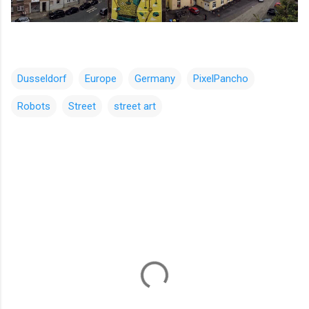
Dusseldorf
Europe
Germany
PixelPancho
Robots
Street
street art
コ
メ
ン
ト