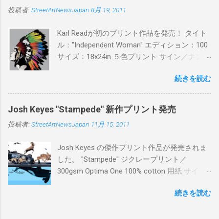
ン：各色５ サイズ：800mm × 550mm 価格：
投稿者:
StreetArtNewsJapan
8月 19, 2011
¥16,000(¥17,280) 購入は、 こちら から
Karl Readが初のプリント作品を発売！ タイト
ル："Independent Woman" エディション：100
サイズ：18x24in ５色プリント サイン／ナンバ
ー：あり 価格：プリントバージョン$85／ハン
続きを読む
ドフィニッシュバージョン（エディション：
25）$125 購入は８月２６日に こちら から
Josh Keyes "Stampede" 新作プリント発売
投稿者:
StreetArtNewsJapan
11月 15, 2011
Josh Keyes の傑作プリント作品が発売されま
した。 "Stampede" ジクレープリント／
300gsm Optima One 100% cotton 用紙 サイズ:
48" x 22"インチ サイン＆ナンバー：あり エデ
続きを読む
ィション：350 価格: $350 + 送料 購入は こち
ら から