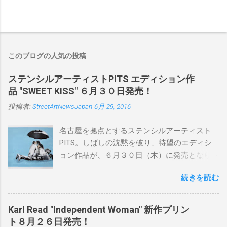
このブログの人気の投稿
ステンシルアーティストPITS エディション作
品 "SWEET KISS" ６月３０日発売！
投稿者:
StreetArtNewsJapan
6月 29, 2016
名古屋を拠点とするステンシルアーティスト
PITS。しばしの沈黙を破り、待望のエディシ
ョン作品が、６月３０日（木）に発売となり
ます。ユーモアとシリアスを巧みに操り、作
続きを読む
品に落とし込むスタイルは今作でも健在。(
PITSの過去記事はこちらから ) 発売日：6月30
日(木)19時 タイトル：SWEET KISS カラー：
Karl Read "Independent Woman" 新作プリン
BLUE/MINT GREEN/PINK/YELLOW エディショ
ト８月２６日発売！