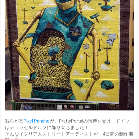
我らが友
Pixel Pancho
が、PrettyPortalの招待を受け、ドイツ
はデュッセルドルフに降り立ちました！
そんなイタリア人ストリートアーティストが、4日間の制作期