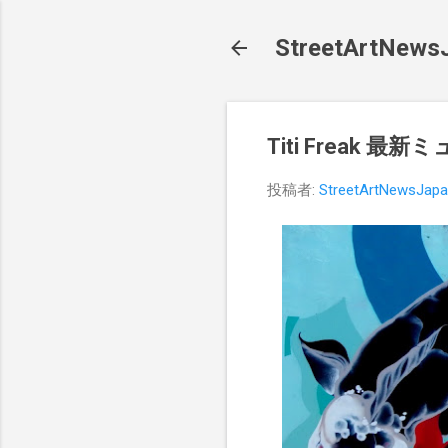
StreetArt
Titi Freak 
投稿者:
StreetArtNewsJap