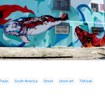
Paulo
South America
Street
street art
Titifreak