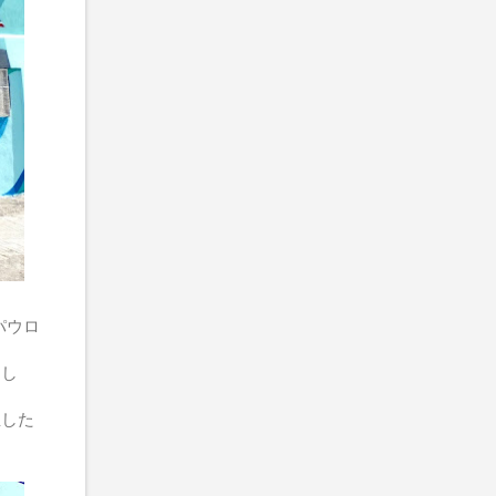
パウロ
まし
生した