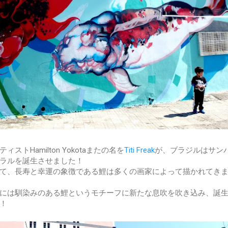
トHamilton Yokotaまたの名を
Titi Freak
が、ブラジルはサン
ラルを誕生させました！
て、長寿と幸運の象徴である鯉は多くの画家によって描かれてき
んな日本人には馴染みのある鯉というモチーフに新たな息吹を吹き込み、誕
！