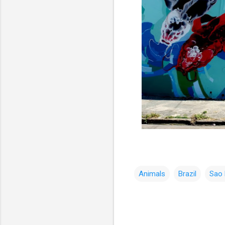
Animals
Brazil
Sao 
コ
メ