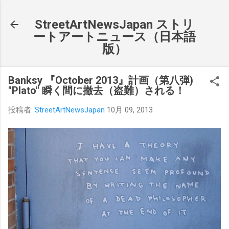
スキップしてメイン コンテンツに移動
StreetArtNewsJapan ストリ
ートアートニュース（日本語
版）
Banksy 『October 2013』計画（第八弾)
"Plato" 瞬く間に撤去（盗難）される！
投稿者:
StreetArtNewsJapan
10月 09, 2013