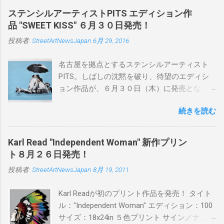
ステンシルアーティストPITS エディション作
品 "SWEET KISS" ６月３０日発売！
投稿者:
StreetArtNewsJapan
6月 29, 2016
名古屋を拠点とするステンシルアーティスト
PITS。しばしの沈黙を破り、待望のエディシ
ョン作品が、６月３０日（木）に発売となり
ます。ユーモアとシリアスを巧みに操り、作
続きを読む
品に落とし込むスタイルは今作でも健在。(
PITSの過去記事はこちらから ) 発売日：6月30
日(木)19時 タイトル：SWEET KISS カラー：
Karl Read "Independent Woman" 新作プリン
BLUE/MINT GREEN/PINK/YELLOW エディショ
ト８月２６日発売！
ン：各色５ サイズ：800mm × 550mm 価格：
投稿者:
StreetArtNewsJapan
8月 19, 2011
¥16,000(¥17,280) 購入は、 こちら から
Karl Readが初のプリント作品を発売！ タイト
ル："Independent Woman" エディション：100
サイズ：18x24in ５色プリント サイン／ナンバ