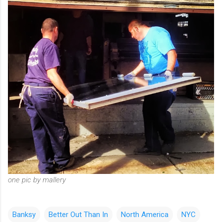
one pic by mallery
Banksy
Better Out Than In
North America
NYC