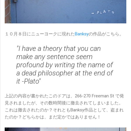
１０月８日にニューヨークに現れた
Banksy
の作品がこちら。
"I have a theory that you can
make any sentence seem
profound by writing the name of
a dead philosopher at the end of
it -Plato"
上記の内容が書かれたこのドアは、266-270 Freeman St で発
見されましたが、その数時間後に撤去されてしまいました。
これは撤去されたのか？それともBanksy作品として、盗まれ
たのか？どちらかは、まだ定かではありません！