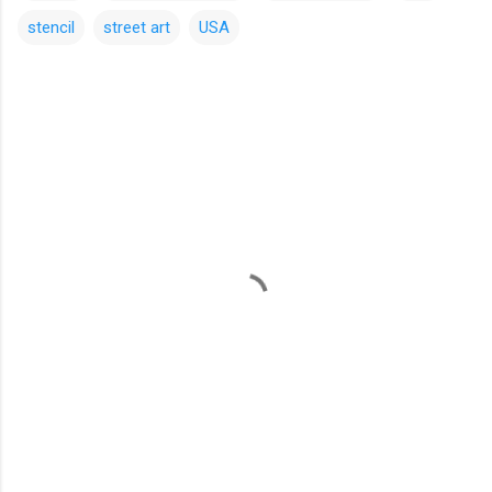
stencil
street art
USA
コ
メ
ン
ト