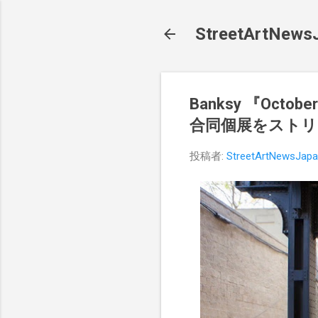
StreetArt
Banksy 『Octo
合同個展をストリ
投稿者:
StreetArtNewsJap