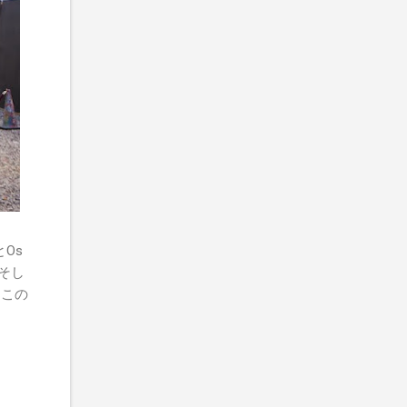
とOs
そし
しこの
！