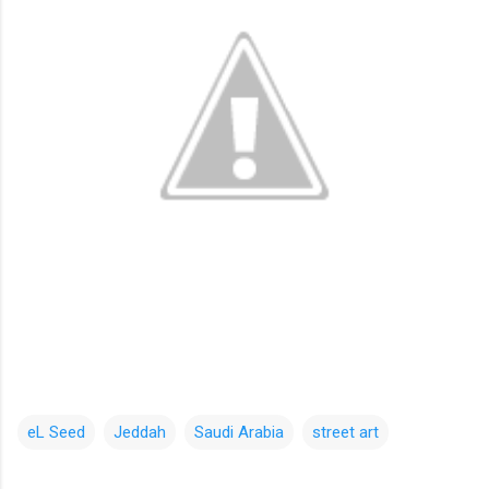
eL Seed
Jeddah
Saudi Arabia
street art
コ