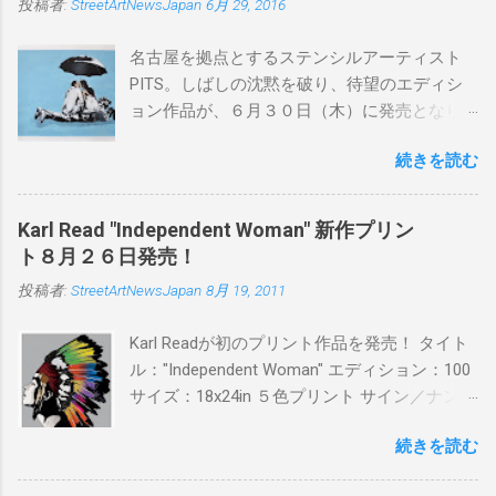
投稿者:
StreetArtNewsJapan
6月 29, 2016
名古屋を拠点とするステンシルアーティスト
PITS。しばしの沈黙を破り、待望のエディシ
ョン作品が、６月３０日（木）に発売となり
ます。ユーモアとシリアスを巧みに操り、作
続きを読む
品に落とし込むスタイルは今作でも健在。(
PITSの過去記事はこちらから ) 発売日：6月30
日(木)19時 タイトル：SWEET KISS カラー：
Karl Read "Independent Woman" 新作プリン
BLUE/MINT GREEN/PINK/YELLOW エディショ
ト８月２６日発売！
ン：各色５ サイズ：800mm × 550mm 価格：
投稿者:
StreetArtNewsJapan
8月 19, 2011
¥16,000(¥17,280) 購入は、 こちら から
Karl Readが初のプリント作品を発売！ タイト
ル："Independent Woman" エディション：100
サイズ：18x24in ５色プリント サイン／ナンバ
ー：あり 価格：プリントバージョン$85／ハン
続きを読む
ドフィニッシュバージョン（エディション：
25）$125 購入は８月２６日に こちら から