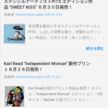
ステンシルアーティストPITS エディション作
品 "SWEET KISS" ６月３０日発売！
投稿者:
StreetArtNewsJapan
6月 29, 2016
名古屋を拠点とするステンシルアーティスト
PITS。しばしの沈黙を破り、待望のエディシ
ョン作品が、６月３０日（木）に発売となり
ます。ユーモアとシリアスを巧みに操り、作
続きを読む
品に落とし込むスタイルは今作でも健在。(
PITSの過去記事はこちらから ) 発売日：6月30
日(木)19時 タイトル：SWEET KISS カラー：
Karl Read "Independent Woman" 新作プリン
BLUE/MINT GREEN/PINK/YELLOW エディショ
ト８月２６日発売！
ン：各色５ サイズ：800mm × 550mm 価格：
投稿者:
StreetArtNewsJapan
8月 19, 2011
¥16,000(¥17,280) 購入は、 こちら から
Karl Readが初のプリント作品を発売！ タイト
ル："Independent Woman" エディション：100
サイズ：18x24in ５色プリント サイン／ナンバ
ー：あり 価格：プリントバージョン$85／ハン