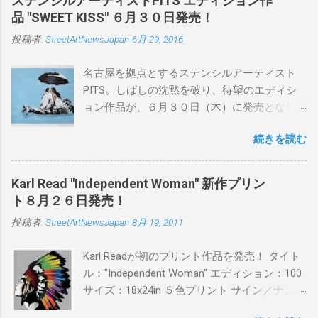
ステンシルアーティストPITS エディション作
品 "SWEET KISS" ６月３０日発売！
投稿者:
StreetArtNewsJapan
6月 29, 2016
名古屋を拠点とするステンシルアーティスト
PITS。しばしの沈黙を破り、待望のエディシ
ョン作品が、６月３０日（木）に発売となり
ます。ユーモアとシリアスを巧みに操り、作
続きを読む
品に落とし込むスタイルは今作でも健在。(
PITSの過去記事はこちらから ) 発売日：6月30
日(木)19時 タイトル：SWEET KISS カラー：
Karl Read "Independent Woman" 新作プリン
BLUE/MINT GREEN/PINK/YELLOW エディショ
ト８月２６日発売！
ン：各色５ サイズ：800mm × 550mm 価格：
投稿者:
StreetArtNewsJapan
8月 19, 2011
¥16,000(¥17,280) 購入は、 こちら から
Karl Readが初のプリント作品を発売！ タイト
ル："Independent Woman" エディション：100
サイズ：18x24in ５色プリント サイン／ナンバ
ー：あり 価格：プリントバージョン$85／ハン