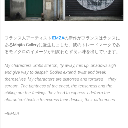
フランス人アーティスト
IEMZA
の新作がフランスはランスに
あるMojito Galleryに誕生しました。彼のトレードマークであ
るモノクロのイメージが相変わらず良い味を出しています。
My characters’ limbs stretch, fly away, mix up. Shadows sigh
and give way to despair. Bodies extend, twist and break
themselves. My characters are distorted and tortured – they
scream. The tightness of the chest, the tenseness and the
stifling are the feelings they tend to express. I deform the
characters’ bodies to express their despair, their differences.
--IEMZA