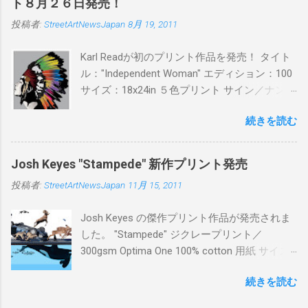
ト８月２６日発売！
ン：各色５ サイズ：800mm × 550mm 価格：
投稿者:
StreetArtNewsJapan
8月 19, 2011
¥16,000(¥17,280) 購入は、 こちら から
Karl Readが初のプリント作品を発売！ タイト
ル："Independent Woman" エディション：100
サイズ：18x24in ５色プリント サイン／ナンバ
ー：あり 価格：プリントバージョン$85／ハン
続きを読む
ドフィニッシュバージョン（エディション：
25）$125 購入は８月２６日に こちら から
Josh Keyes "Stampede" 新作プリント発売
投稿者:
StreetArtNewsJapan
11月 15, 2011
Josh Keyes の傑作プリント作品が発売されま
した。 "Stampede" ジクレープリント／
300gsm Optima One 100% cotton 用紙 サイズ:
48" x 22"インチ サイン＆ナンバー：あり エデ
続きを読む
ィション：350 価格: $350 + 送料 購入は こち
ら から