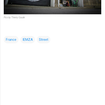
Pics by Thierry Gaude
France
IEMZA
Street
コ
メ
ン
ト