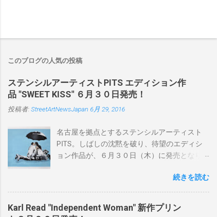
このブログの人気の投稿
ステンシルアーティストPITS エディション作
品 "SWEET KISS" ６月３０日発売！
投稿者:
StreetArtNewsJapan
6月 29, 2016
名古屋を拠点とするステンシルアーティスト
PITS。しばしの沈黙を破り、待望のエディシ
ョン作品が、６月３０日（木）に発売となり
ます。ユーモアとシリアスを巧みに操り、作
続きを読む
品に落とし込むスタイルは今作でも健在。(
PITSの過去記事はこちらから ) 発売日：6月30
日(木)19時 タイトル：SWEET KISS カラー：
Karl Read "Independent Woman" 新作プリン
BLUE/MINT GREEN/PINK/YELLOW エディショ