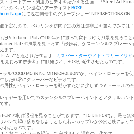
お薦めのストリートアート関連のビデオを紹介する企画、『Street Art Film
イツのベルリン拠点のアーティスト
BOXI
!
herin Najjar
にて現在開催中のグループショー"INTERSECTIONS ON
。
催予定なので、ベルリンを訪問予定の方は是非足を運んでみては
たPotsdamer Platzの100年間に渡って変わりゆく風景を見るこ
damer Platzの風景を見下ろす『散歩者』がステンシルスプレーペ
えます。
MER PLATZ"と題された作品は、
カスパー・ダーヴィト・フリードリヒ
海を見おろす散歩者』に触発され、BOXIが誕生させたものです。
ラル"GOOD MORNING MR NICHOLSON"が、ペイントローラーを
生した非常にクレーバーなビデオです。
の男性がペイントローラーを動かすたびに少しずつミューラルの
レイヤーを用いてのステンシルスプレーペイントとアクリルハン
です。
E FOR"の制作過程を見ることができます。"TO DIE FOR"は、最も
リバンで駆け落ちをしようとした若いカップルが公然と銃によっ
かれたものです。
Iが１１枚のレイヤーを駆使して完成させた渾身の一作です。