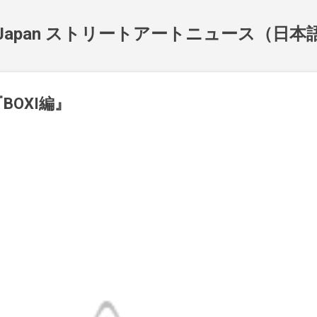
スキップしてメイン コンテンツに移動
NewsJapan ストリートアートニュース（日
s 『BOXI編』