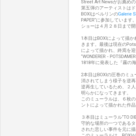
Street Art Newsが
第五弾のアーティストはド
BOXIはベルリンの
Galerie S
PAPER"に参加しています
ショーは４月２８日まで開
1本目はBOXIによって描かれ
きます。最後は現在のPots
によって描かれ、終焉を迎
"WONDERER - POTSDA
1818年に発表した『霧の
2本目はBOXIの圧巻のミュー
消されてしまう様子を逆再
逆再生しているため、２人
明らかになってきます。
このミューラルは、６枚の
ントによって描かれた作品
３本目はミューラル"TO DI
守的な場所の一つであるタ
された悲しい事件を元に描
このミューラルは、BOX