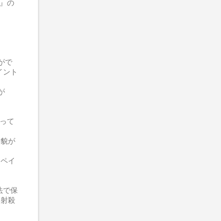
s』の
！
とがで
イント
が
使って
全貌が
ドペイ
無法で保
て射殺