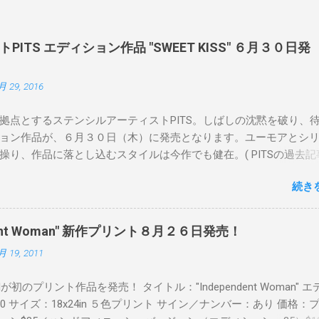
ITS エディション作品 "SWEET KISS" ６月３０日発
月 29, 2016
拠点とするステンシルアーティストPITS。しばしの沈黙を破り、
ョン作品が、６月３０日（木）に発売となります。ユーモアとシ
操り、作品に落とし込むスタイルは今作でも健在。( PITSの過去記
 ) 発売日：6月30日(木)19時 タイトル：SWEET KISS カラー：
続き
MINT GREEN/PINK/YELLOW エディション：各色５ サイズ：800mm 
価格：¥16,000(¥17,280) 購入は、 こちら から
pendent Woman" 新作プリント８月２６日発売！
月 19, 2011
Readが初のプリント作品を発売！ タイトル："Independent Woman" 
00 サイズ：18x24in ５色プリント サイン／ナンバー：あり 価格：