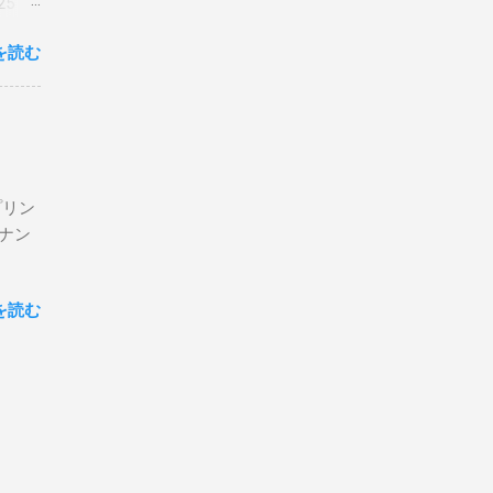
5 購
を読む
プリン
ン＆ナン
を読む