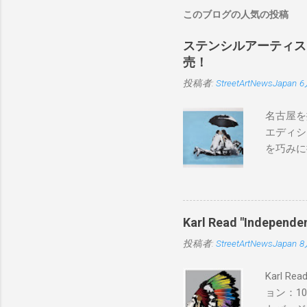
このブログの人気の投稿
ステンシルアーティストP
売！
投稿者:
StreetArtNewsJapan
6
名古屋を
エディシ
を巧みに
こちらから
BLUE/
550mm 
Karl Read "Inde
投稿者:
StreetArtNewsJapan
8
Karl 
ョン：1