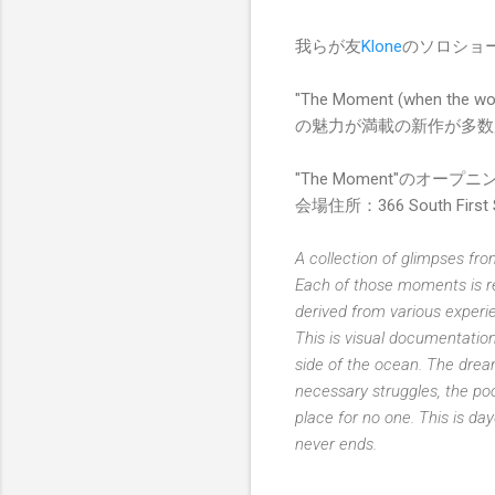
我らが友
Klone
のソロショ
"The Moment (when 
の魅力が満載の新作が多数
"The Moment"のオープ
会場住所：366 South First St
A collection of glimpses fr
Each of those moments is re
derived from various experi
This is visual documentation
side of the ocean. The dream
necessary struggles, the poo
place for no one. This is d
never ends.