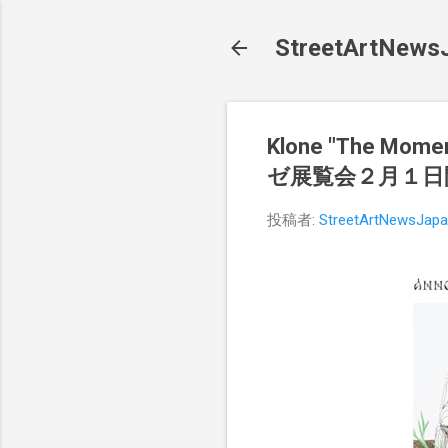
StreetArt
Klone "The Momen
ゼ展覧会２月１日
投稿者:
StreetArtNewsJap