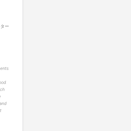
。
インター
ents.
ood.
ich
e
 and
t