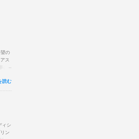
待望の
リアス
事は
を読む
×
エディシ
プリン