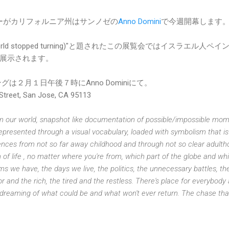
ーがカリフォルニア州はサンノゼの
Anno Domini
で今週開幕します
the world stopped turning)"と題されたこの展覧会ではイスラエル人ペ
展示されます。
ニングは２月１日午後７時にAnno Dominiにて。
reet, San Jose, CA 95113
om our world, snapshot like documentation of possible/impossible mom
presented through a visual vocabulary, loaded with symbolism that is
ences from not so far away childhood and through not so clear adulth
 of life , no matter where you're from, which part of the globe and wh
s we have, the days we live, the politics, the unnecessary battles, th
r and the rich, the tired and the restless. There's place for everybody
aydreaming of what could be and what won't ever return. The chase tha