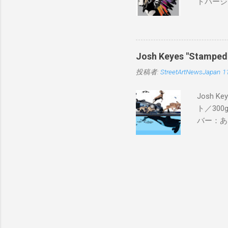
トバージ
入は８月
Josh Keyes "Sta
投稿者:
StreetArtNewsJapan
1
Josh 
ト／300g
バー：あり