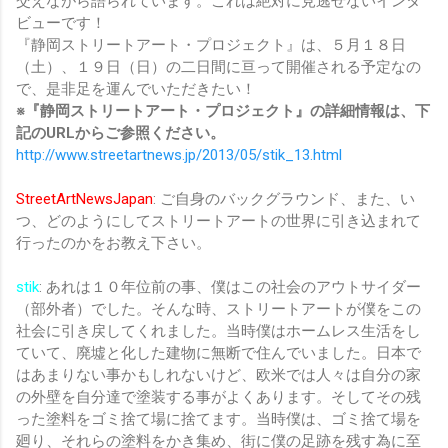
交えながら語られています。これは絶対に見逃せないインタ
ビューです！
『静岡ストリートアート・プロジェクト』は、５月１８日
（土）、１９日（日）の二日間に亘って開催される予定なの
で、是非足を運んでいただきたい！
※『静岡ストリートアート・プロジェクト』の詳細情報は、下
記のURLからご参照ください。
http://www.streetartnews.jp/2013/05/stik_13.html
StreetArtNewsJapan
: ご自身のバックグラウンド、また、い
つ、どのようにしてストリートアートの世界に引き込まれて
行ったのかをお教え下さい。
stik
: あれは１０年位前の事、僕はこの社会のアウトサイダー
（部外者）でした。そんな時、ストリートアートが僕をこの
社会に引き戻してくれました。当時僕はホームレス生活をし
ていて、廃墟と化した建物に無断で住んでいました。日本で
はあまりない事かもしれないけど、欧米では人々は自分の家
の外壁を自分達で塗装する事がよくあります。そしてその残
った塗料をゴミ捨て場に捨てます。当時僕は、ゴミ捨て場を
廻り、それらの塗料をかき集め、街に僕の足跡を残す為に至