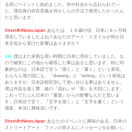
る所にペイントし始めました。街や社会から忘れられてい
た、僕自身の存在意義を何かしらの方法で表現したかったん
だと思います。
StreetArtNewsJapan
: あなたは、１８歳の頃、日本に８ヶ月程
滞在していましたよね？あなたのアート・スタイルが何か日
本文化から受けた影響はありますか？
stik
: 僕はまだ未熟な若い時期に日本に滞在していました。な
ので確実にこの地から吸収した事はあると思います。特に印
象的なのは、日本語で言う『描く』と『書く』という表現。
もちろん僕の国にも、『drawing』と『writing』という表現は
ありますが、日本語程区別して使い分ける事はありません。
僕は作品を描く際、線の『流れ』や『形』を大切にします。
これってたぶん日本の『書道』からの影響なんだと思いま
す。日本語で言う、『文字を描く』と『文字を書く』という
感覚。本当に興味深いです。
StreetArtNewsJapan
: あなたのイベントに興味のある、日本の
ストリートアート・ファンの皆さんにメッセージをお願いし