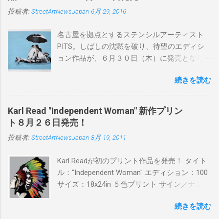
投稿者:
StreetArtNewsJapan
6月 29, 2016
名古屋を拠点とするステンシルアーティスト
PITS。しばしの沈黙を破り、待望のエディシ
ョン作品が、６月３０日（木）に発売となり
ます。ユーモアとシリアスを巧みに操り、作
続きを読む
品に落とし込むスタイルは今作でも健在。(
PITSの過去記事はこちらから ) 発売日：6月30
日(木)19時 タイトル：SWEET KISS カラー：
Karl Read "Independent Woman" 新作プリン
BLUE/MINT GREEN/PINK/YELLOW エディショ
ト８月２６日発売！
ン：各色５ サイズ：800mm × 550mm 価格：
投稿者:
StreetArtNewsJapan
8月 19, 2011
¥16,000(¥17,280) 購入は、 こちら から
Karl Readが初のプリント作品を発売！ タイト
ル："Independent Woman" エディション：100
サイズ：18x24in ５色プリント サイン／ナンバ
ー：あり 価格：プリントバージョン$85／ハン
続きを読む
ドフィニッシュバージョン（エディション：